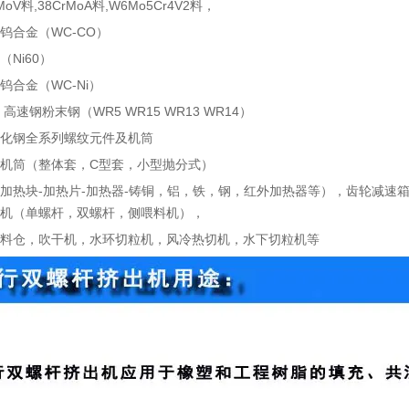
MoV料,38CrMoA料,W6Mo5Cr4V2料，
钨合金（WC-CO）
（Ni60）
钨合金（WC-Ni）
高速钢粉末钢（WR5 WR15 WR13 WR14）
2氮化钢全系列螺纹元件及机筒
机筒（整体套，C型套，小型抛分式）
加热块-加热片-加热器-铸铜，铝，铁，钢，红外加热器等），齿轮减速
机（单螺杆，双螺杆，侧喂料机），
料仓，吹干机，水环切粒机，风冷热切机，水下切粒机等