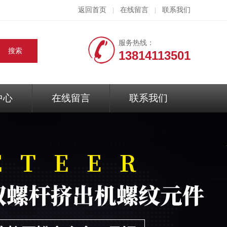
返回首页
在线留言
联系我们
|
|
服务热线：
13814113501
中心
在线留言
联系我们