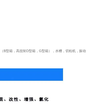
箱（B型箱，高扭矩D型箱，G型箱），水槽，切粒机，振动