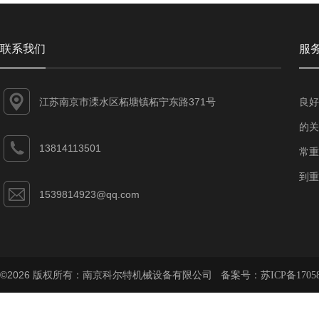
联系我们
服
江苏南京市溧水区柘塘镇柘宁东路371号
良好
的关
13814113501
常重
到重
1539814923@qq.com
©2026 版权所有：南京科尔特机械设备有限公司 备案号：
苏ICP备1705