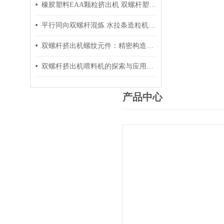
橡胶塑料EAA颗粒挤出机 双螺杆塑料造粒挤出机生产线技术参数
平行同向双螺杆混炼 水拉条造粒机组 色母粒塑料挤出机技术参数
双螺杆挤出机螺纹元件：精密构造与技术创新的关键组件
双螺杆挤出机喂料机的探索与应用展望
产品中心