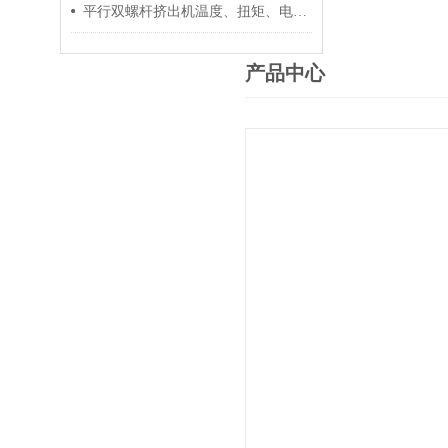
平行双螺杆挤出机温度、扭矩、电流控制要点
产品中心