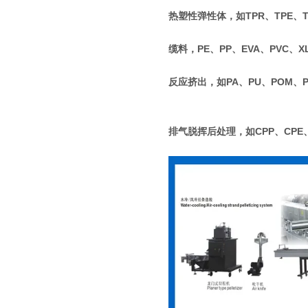
热塑性弹性体，如TPR、TPE、T
缆料，PE、PP、EVA、PVC、X
反应挤出，如PA、PU、POM、
排气脱挥后处理，如CPP、CPE、