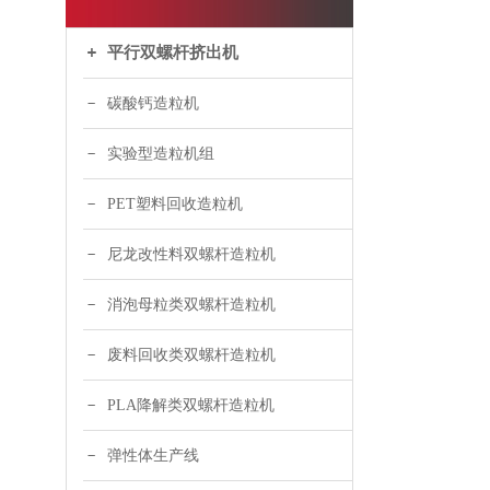
平行双螺杆挤出机
碳酸钙造粒机
实验型造粒机组
PET塑料回收造粒机
尼龙改性料双螺杆造粒机
消泡母粒类双螺杆造粒机
废料回收类双螺杆造粒机
PLA降解类双螺杆造粒机
弹性体生产线