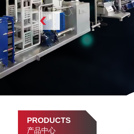
PRODUCTS
产品中心