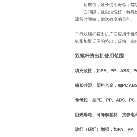
耐腐蚀，延长使用寿命；螺纹元
面间隙，且自洁性好；特殊设计
滞留时间短，输送效率的目的。
平行双螺杆挤出机广泛应用于橡
氨脂加聚反应的挤出；碳粉、磁
双螺杆挤出机使用范围
填充改性，如PE、PP、ABS、PC
橡塑共混、塑料合金，如PC ABS、P
色母粒，如PE、PP、ABS、PC
阻燃母粒、可降解塑料、抗静电
玻纤（碳纤）增强，如PA、PP、P