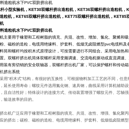
塑料造粒机水下PVC双阶挤出机
双螺杆小型实验机，KET30双螺杆挤出造粒机，KET36双螺杆挤出造粒机，K
造粒机，KET65双螺杆挤出造粒机，KET75双螺杆挤出造粒机，KET85双
机
塑料造粒机水下PVC双阶挤出机
机主要用于橡塑和工程树脂的填充、共混、改性、增加、氯化、聚烯和吸水
粉、磁粉的造粒，电缆用绝缘料、护套料、低烟无卤阻燃型pvc电缆料
料筒和螺杆均按积木式原理设计，可按需要进行不同组合。采用电加热和
置。双螺杆挤出机筒体双螺杆采用变频调速、交流电机驱动或直流调速、
用装有剪切销的安全联轴器，双螺杆挤出机厂家，可以保护螺杆和传动箱
机
挤出系统
采用“积木式”结构，有很好的互换性，可根据物料加工工艺的不同，任
延长使用寿命；螺纹元件选用氮化钢、速具钢，曲线采用计算机辅助设计
且自洁性好；特殊设计的连接方式、传动装置增强了螺纹元件、芯轴强
，输送效率的目的。
挤出机广泛应用于橡塑和工程树脂的填充、共混、改性、增强、氯化聚丙
应的挤出；碳粉、磁粉的造粒、电缆用绝缘料、护套料、低烟低卤阻燃型