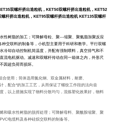
ET35双螺杆挤出造粒机，KET50双螺杆挤出造粒机，KET52
螺杆挤出造粒机，KET95双螺杆挤出造粒机 KET135双螺杆
性树脂的加工；可降解母粒、聚---缩聚、聚氨脂加聚反应
及各种交联料的制备等，小机型主要用于科研和教学。平行双螺
水冷却自动控制机筒温度，并配有强制喂料，真空排气和不
直流电机驱动。减速和双螺杆传动在同一箱体之内，外形尺
不因超负荷而损坏。
意组合使用；筒体选用氮化钢、双金属材料，耐磨、
，配合*的加工工艺，从而保证了螺纹工作段的法向齿
度，以上措施实现了物料分散均匀，混炼塑化效果好，物料
烯和吸水性树脂的脱挥处理；可降解母料、聚酰胺缩聚、聚
PVC
电缆料及各种硅烷交联料的制备等。