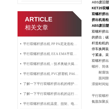
ABS废旧
KET20
双螺杆挤出
ARTICLE
挤出机造粒
ABS废旧
相关文章
双螺杆挤出
的挤出；碳
杆造粒机的
平行双螺杆挤出机 PP PA尼龙造粒机技术参数
停车换网装
平行双螺杆挤出机 EEA EMA平双挤出机 双螺杆挤出机技术参数
寸紧凑。采
双螺杆挤出
平行双螺杆挤出机：技术奥秘大揭秘！
螺杆、筒体
耐腐蚀，
平行双螺杆挤出机 PVC挤塑机 PA6+玻纤挤出造粒机技术参数
面间隙，
了解一下平行双螺杆挤出机的维护保养方法吧
滞留时间短
了解一下平行双螺杆挤出机的运行过程吧
平行双螺杆
氨脂加聚反
平行双螺杆挤出机温度、扭矩、电流控制要点