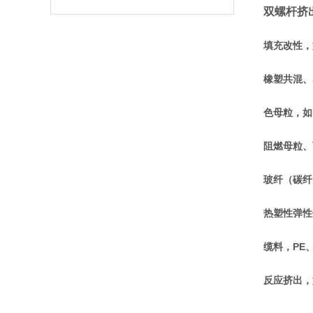
双螺杆挤
填充改性，如
橡塑共混、塑
色母粒，如P
阻燃母粒、
玻纤（碳纤）
热塑性弹性体
缆料，PE、
反应挤出，