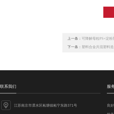
上一条：
可降解母粒PS+淀
下一条：
塑料合金共混塑料造
联系我们
服
江苏南京市溧水区柘塘镇柘宁东路371号
良好