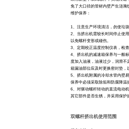
免了大口径的管材内壁产生涟漪
维护保养：
1
、注意生产环境清洁，勿使垃
2
、当挤出机需较长时间停止使
以免螺杆变形或碰伤。
3
、定期校正温度控制仪表，检
4
、挤出机的减速箱保养与一般
度加入油液，油液过少，润滑不
箱漏油部位应及时更换密封垫，
5
、挤出机附属的冷却水管内壁
保养中必须采取除垢和防腐降温
6
、对驱动螺杆转动的直流电动
其它部件是否生锈，并采用保护
双螺杆挤出机使用范围