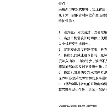
特点：
采用新型平双式螺杆，实现转速
免了大口径的管材内壁产生涟漪
维护保养：
1
、注意生产环境清洁，勿使垃
2
、当挤出机需较长时间停止使
以免螺杆变形或碰伤。
3
、定期校正温度控制仪表，检
4
、挤出机的减速箱保养与一般
度加入油液，油液过少，润滑不
箱漏油部位应及时更换密封垫，
5
、挤出机附属的冷却水管内壁
保养中必须采取除垢和防腐降温
6
、对驱动螺杆转动的直流电动
其它部件是否生锈，并采用保护
双螺杆挤出机使用范围