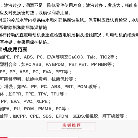
，油液过少，润滑不足，降低零件使用寿命；油液过多，发热大，耗能多
应及时更换密封垫，以确保润滑油量。
附属的冷却水管内壁易结水垢外部易腐蚀生锈。保养时应做认真检查，水
采取除垢和防腐降温措施。
螺杆转动的直流电动机要重点检查电刷磨损及接触情况，对电动机的绝缘
否生锈，并采用保护措施。
出机使用范围
PE、PP、ABS、PC、EVA等填充CaCO3、Talc、TiO2等；
料合金，如PC ABS、PA EPDM、PBT PET、PP NBR等；
E、PP、ABS、PC、EVA、PET等；
可降解塑料、抗静电母料、抗菌母粒等；
增强，如PA、PP、PC、ABS、PBT、POM 玻纤；
，如TPR、TPE、TPV、TPU等；
PP、EVA、PVC、XLPE；
如PA、PU、POM、PMMA、PC等；
处理，如CPP、CPE、SBS、EPDM、SEBS,氟橡胶、顺丁橡胶等；