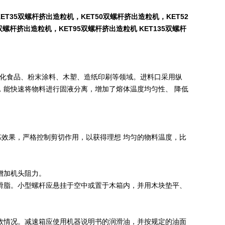
ET35双螺杆挤出造粒机，KET50双螺杆挤出造粒机，KET52
螺杆挤出造粒机，KET95双螺杆挤出造粒机 KET135双螺杆
化食品、粉末涂料、木塑、造纸印刷等领域。进料口采用纵
，能快速将物料进行固液分离，增加了熔体温度均匀性、 降低
炼效果，严格控制剪切作用，以获得理想 均匀的物料温度，比
增加机头阻力。
滑脂。小型螺杆应悬挂于空中或置于木箱内，并用木块垫平、
效情况。减速箱应使用机器说明书的润滑油，并按规定的油面