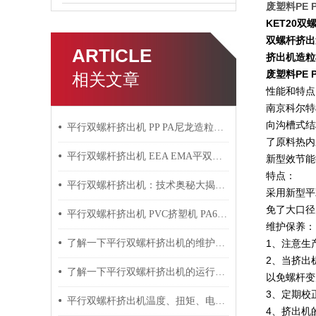
废塑料PE P
KET20
双螺杆挤出
ARTICLE
挤出机造粒
废塑料PE P
相关文章
性能和特点
南京科尔特
向沟槽式结
平行双螺杆挤出机 PP PA尼龙造粒机技术参数
了原料热内
平行双螺杆挤出机 EEA EMA平双挤出机 双螺杆挤出机技术参数
新型效节
特点：
平行双螺杆挤出机：技术奥秘大揭秘！
采用新型平
免了大口径
平行双螺杆挤出机 PVC挤塑机 PA6+玻纤挤出造粒机技术参数
维护保养：
了解一下平行双螺杆挤出机的维护保养方法吧
1
、注意生
2
、当挤出
了解一下平行双螺杆挤出机的运行过程吧
以免螺杆变
3
、定期校
平行双螺杆挤出机温度、扭矩、电流控制要点
4
、挤出机