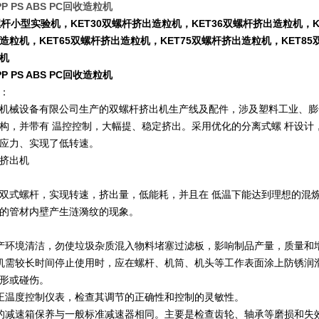
P PS ABS PC回收造粒机
双螺杆小型实验机，KET30双螺杆挤出造粒机，KET36双螺杆挤出造粒机，K
造粒机，KET65双螺杆挤出造粒机，KET75双螺杆挤出造粒机，KET85双
机
P PS ABS PC回收造粒机
：
机械设备有限公司生产的双螺杆挤出机生产线及配件，涉及塑料工业、膨
构，并带有 温控控制，大幅提、稳定挤出。采用优化的分离式螺 杆设计
应力、实现了低转速。
能挤出机
双式螺杆，实现转速，挤出量，低能耗，并且在 低温下能达到理想的混
的管材内壁产生涟漪纹的现象。
产环境清洁，勿使垃圾杂质混入物料堵塞过滤板，影响制品产量，质量和
机需较长时间停止使用时，应在螺杆、机筒、机头等工作表面涂上防锈润
形或碰伤。
正温度控制仪表，检查其调节的正确性和控制的灵敏性。
的减速箱保养与一般标准减速器相同。主要是检查齿轮、轴承等磨损和失