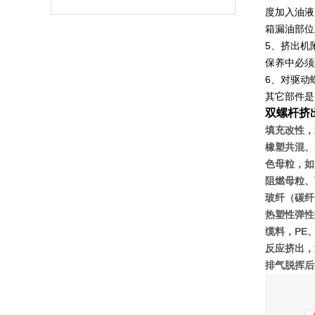
度加入油液
箱漏油部位
5
、挤出机
保养中必须
6
、对驱动
其它部件是
双螺杆挤
填充改性，如
橡塑共混、塑
色母粒，如P
阻燃母粒、
玻纤（碳纤）
热塑性弹性体
缆料，PE、
反应挤出，
排气脱挥后