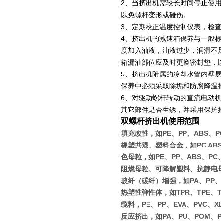
2
、当挤出机需较长时间停止使
以免螺杆变形或碰伤。
3
、定期校正温度控制仪表，检
4
、挤出机的减速箱保养与一般
度加入油液，油液过少，润滑不
箱漏油部位应及时更换密封垫，
5
、挤出机附属的冷却水管内壁
保养中必须采取除垢和防腐降温
6
、对驱动螺杆转动的直流电动
其它部件是否生锈，并采用保护
双螺杆挤出机使用范围
填充改性，如PE、PP、ABS、PC
橡塑共混、塑料合金，如PC ABS、P
色母粒，如PE、PP、ABS、PC
阻燃母粒、可降解塑料、抗静电
玻纤（碳纤）增强，如PA、PP、P
热塑性弹性体，如TPR、TPE、T
缆料，PE、PP、EVA、PVC、X
反应挤出，如PA、PU、POM、