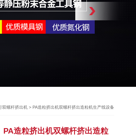
> PA造粒挤出机双螺杆挤出造粒机生产线设备
行双螺杆挤出机
PA造粒挤出机双螺杆挤出造粒