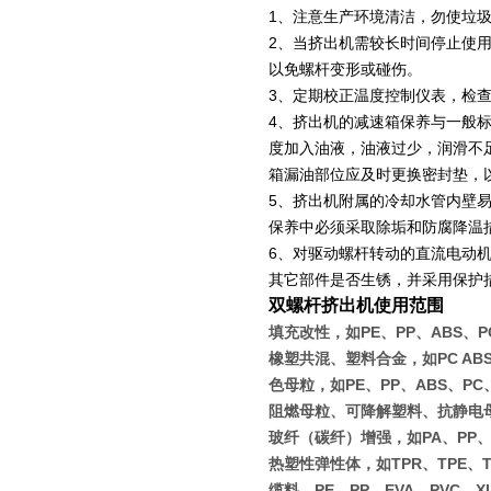
1
、注意生产环境清洁，勿使垃
2
、当挤出机需较长时间停止使
以免螺杆变形或碰伤。
3
、定期校正温度控制仪表，检
4
、挤出机的减速箱保养与一般
度加入油液，油液过少，润滑不
箱漏油部位应及时更换密封垫，
5
、挤出机附属的冷却水管内壁
保养中必须采取除垢和防腐降温
6
、对驱动螺杆转动的直流电动
其它部件是否生锈，并采用保护
双螺杆挤出机使用范围
填充改性，如PE、PP、ABS、PC
橡塑共混、塑料合金，如PC ABS、P
色母粒，如PE、PP、ABS、PC
阻燃母粒、可降解塑料、抗静电
玻纤（碳纤）增强，如PA、PP、P
热塑性弹性体，如TPR、TPE、T
缆料，PE、PP、EVA、PVC、X