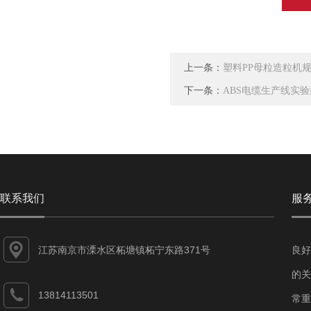
上一条：
塑料PP母粒造粒机
下一条：
ABS电缆生产线实
联系我们
服
江苏南京市溧水区柘塘镇柘宁东路371号
良好
的关
13814113501
常重