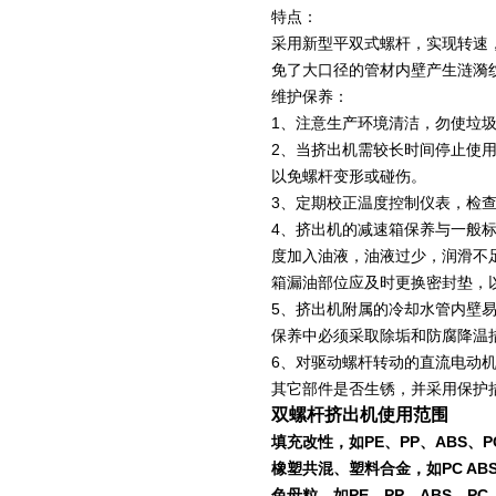
特点：
采用新型平双式螺杆，实现转速
免了大口径的管材内壁产生涟漪
维护保养：
1
、注意生产环境清洁，勿使垃
2
、当挤出机需较长时间停止使
以免螺杆变形或碰伤。
3
、定期校正温度控制仪表，检
4
、挤出机的减速箱保养与一般
度加入油液，油液过少，润滑不
箱漏油部位应及时更换密封垫，
5
、挤出机附属的冷却水管内壁
保养中必须采取除垢和防腐降温
6
、对驱动螺杆转动的直流电动
其它部件是否生锈，并采用保护
双螺杆挤出机使用范围
填充改性，如PE、PP、ABS、PC
橡塑共混、塑料合金，如PC ABS、P
色母粒，如PE、PP、ABS、PC