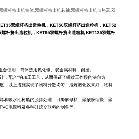
双螺杆挤出机筒体,双螺杆挤出机芯轴,双螺杆挤出机加热器,双
ET35双螺杆挤出造粒机，KET50双螺杆挤出造粒机，KET52
螺杆挤出造粒机，KET95双螺杆挤出造粒机 KET135双螺杆
意组合使用；筒体选用氮化钢、双金属材料，耐磨、
，配合*的加工工艺，从而保证了螺纹工作段的法向齿
度，以上措施实现了物料分散均匀，混炼塑化效果好，物料
烯和吸水性树脂的脱挥处理；可降解母料、聚酰胺缩聚、聚
PVC电缆料及各种硅烷交联料的制备等。