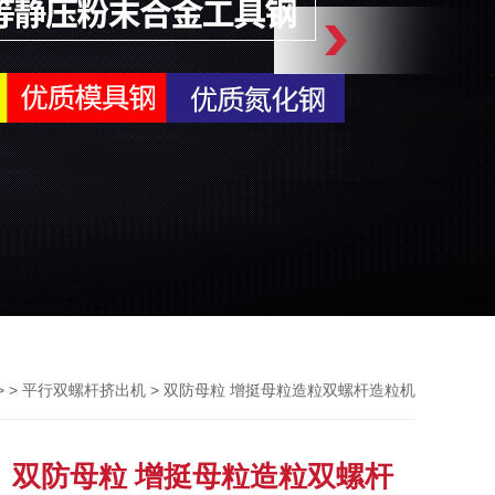
> >
> 双防母粒 增挺母粒造粒双螺杆造粒机
平行双螺杆挤出机
双防母粒 增挺母粒造粒双螺杆