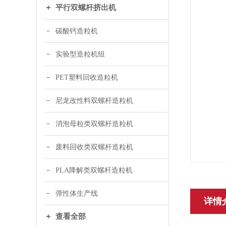
平行双螺杆挤出机
碳酸钙造粒机
实验型造粒机组
PET塑料回收造粒机
尼龙改性料双螺杆造粒机
消泡母粒类双螺杆造粒机
废料回收类双螺杆造粒机
PLA降解类双螺杆造粒机
弹性体生产线
详情
查看全部