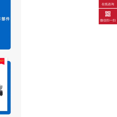
在线咨询
微信扫一扫