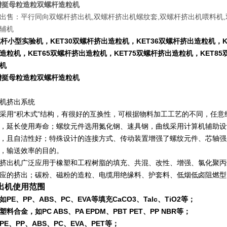
增挺母粒造粒双螺杆造粒机
出售：平行同向双螺杆挤出机,双螺杆挤出机螺纹套,双螺杆挤出机喂料机,
辅机
双螺杆小型实验机，KET30双螺杆挤出造粒机，KET36双螺杆挤出造粒机，K
造粒机，KET65双螺杆挤出造粒机，KET75双螺杆挤出造粒机，KET85双
机
增挺母粒造粒双螺杆造粒机
机
挤出系统
采用“积木式”结构，有很好的互换性，可根据物料加工工艺的不同，任
延长使用寿命；螺纹元件选用氮化钢、速具钢，曲线采用计算机辅助设计
且自洁性好；特殊设计的连接方式、传动装置增强了螺纹元件、芯轴强
，输送效率的目的。
挤出机广泛应用于橡塑和工程树脂的填充、共混、改性、增强、氯化聚丙
应的挤出；碳粉、磁粉的造粒、电缆用绝缘料、护套料、低烟低卤阻燃型
出机使用范围
PE、PP、ABS、PC、EVA等填充CaCO3、Talc、TiO2等；
料合金，如PC ABS、PA EPDM、PBT PET、PP NBR等；
E、PP、ABS、PC、EVA、PET等；