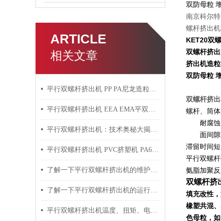
双防母粒 
南京科尔特
螺杆挤出机
ARTICLE
KET20
双螺杆挤出
相关文章
挤出机造粒
双防母粒 
平行双螺杆挤出机 PP PA尼龙造粒机技术参数
双螺杆挤出
平行双螺杆挤出机 EEA EMA平双挤出机 双螺杆挤出机技术参数
螺杆、筒体
耐腐蚀，
平行双螺杆挤出机：技术奥秘大揭秘！
面间隙，
滞留时间短
平行双螺杆挤出机 PVC挤塑机 PA6+玻纤挤出造粒机技术参数
平行双螺杆
了解一下平行双螺杆挤出机的维护保养方法吧
氨脂加聚反
双螺杆挤
了解一下平行双螺杆挤出机的运行过程吧
填充改性，如
橡塑共混、塑
平行双螺杆挤出机温度、扭矩、电流控制要点
色母粒，如P