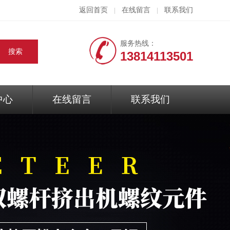
返回首页
在线留言
联系我们
|
|
服务热线：
13814113501
中心
在线留言
联系我们