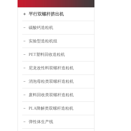
平行双螺杆挤出机
碳酸钙造粒机
实验型造粒机组
PET塑料回收造粒机
尼龙改性料双螺杆造粒机
消泡母粒类双螺杆造粒机
废料回收类双螺杆造粒机
PLA降解类双螺杆造粒机
弹性体生产线