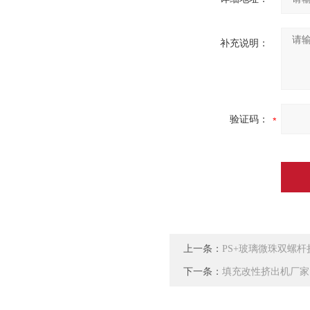
补充说明：
验证码：
上一条：
PS+玻璃微珠双螺
下一条：
填充改性挤出机厂家