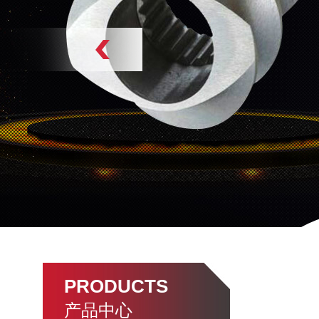
PRODUCTS
产品中心