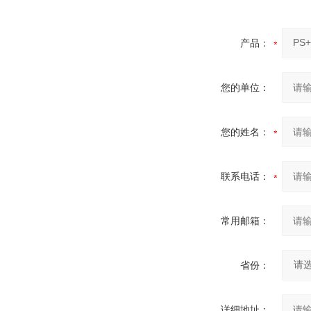
产品：
您的单位：
您的姓名：
联系电话：
常用邮箱：
省份：
详细地址：