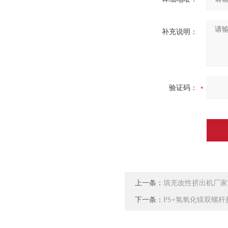
补充说明：
验证码：
上一条：
填充改性挤出机厂家
下一条：
PS+氢氧化镁双螺