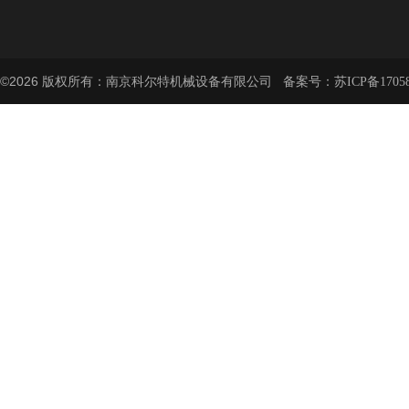
©2026 版权所有：南京科尔特机械设备有限公司 备案号：
苏ICP备1705