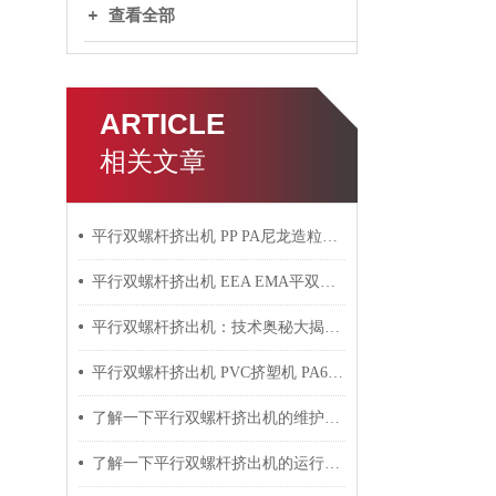
查看全部
ARTICLE
相关文章
平行双螺杆挤出机 PP PA尼龙造粒机技术参数
平行双螺杆挤出机 EEA EMA平双挤出机 双螺杆挤出机技术参数
平行双螺杆挤出机：技术奥秘大揭秘！
平行双螺杆挤出机 PVC挤塑机 PA6+玻纤挤出造粒机技术参数
了解一下平行双螺杆挤出机的维护保养方法吧
了解一下平行双螺杆挤出机的运行过程吧