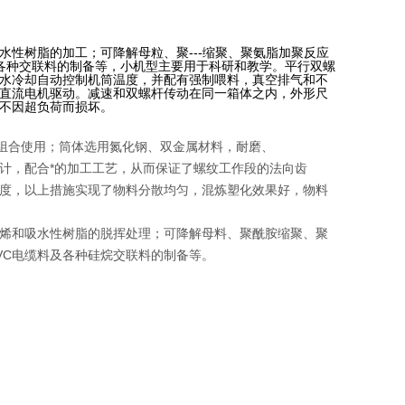
性树脂的加工；可降解母粒、聚---缩聚、聚氨脂加聚反应
及各种交联料的制备等，小机型主要用于科研和教学。平行双螺
水冷却自动控制机筒温度，并配有强制喂料，真空排气和不
直流电机驱动。减速和双螺杆传动在同一箱体之内，外形尺
不因超负荷而损坏。
意组合使用；筒体选用氮化钢、双金属材料，耐磨、
，配合*的加工工艺，从而保证了螺纹工作段的法向齿
度，以上措施实现了物料分散均匀，混炼塑化效果好，物料
烯和吸水性树脂的脱挥处理；可降解母料、聚酰胺缩聚、聚
VC
电缆料及各种硅烷交联料的制备等。