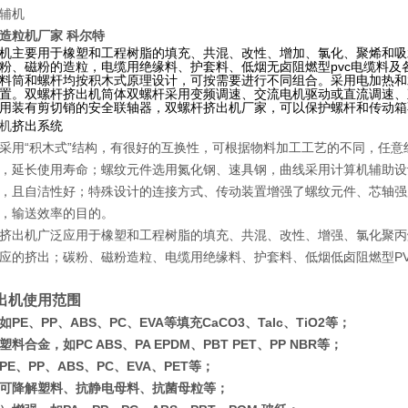
辅机
造粒机厂家 科尔特
机主要用于橡塑和工程树脂的填充、共混、改性、增加、氯化、聚烯和吸水
粉、磁粉的造粒，电缆用绝缘料、护套料、低烟无卤阻燃型pvc电缆料
料筒和螺杆均按积木式原理设计，可按需要进行不同组合。采用电加热和
置。双螺杆挤出机筒体双螺杆采用变频调速、交流电机驱动或直流调速、
用装有剪切销的安全联轴器，双螺杆挤出机厂家，可以保护螺杆和传动箱
机
挤出系统
采用“积木式”结构，有很好的互换性，可根据物料加工工艺的不同，任
延长使用寿命；螺纹元件选用氮化钢、速具钢，曲线采用计算机辅助设计
且自洁性好；特殊设计的连接方式、传动装置增强了螺纹元件、芯轴强
，输送效率的目的。
挤出机广泛应用于橡塑和工程树脂的填充、共混、改性、增强、氯化聚丙
应的挤出；碳粉、磁粉
造粒、电缆用绝缘料、护套料、低烟低卤阻燃型
P
出机使用范围
PE、PP、ABS、PC、EVA等填充CaCO3、Talc、TiO2等；
料合金，如PC ABS、PA EPDM、PBT PET、PP NBR等；
E、PP、ABS、PC、EVA、PET等；
可降解塑料、抗静电母料、抗菌母粒等；