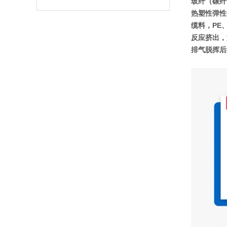
玻纤（碳纤）
热塑性弹性体
缆料，PE、
反应挤出，
排气脱挥后