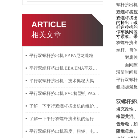
螺杆挤出机
双螺杆挤压
双螺杆挤出
ARTICLE
的挤出；碳
杆造粒机的
停车换网装
相关文章
寸紧凑。采
双螺杆挤出
螺杆、筒体
平行双螺杆挤出机 PP PA尼龙造粒机技术参数
耐腐蚀，
面间隙，
平行双螺杆挤出机 EEA EMA平双挤出机 双螺杆挤出机技术参数
滞留时间短
平行双螺杆
平行双螺杆挤出机：技术奥秘大揭秘！
氨脂加聚反
平行双螺杆挤出机 PVC挤塑机 PA6+玻纤挤出造粒机技术参数
双螺杆挤
了解一下平行双螺杆挤出机的维护保养方法吧
填充改性，如
橡塑共混、塑
了解一下平行双螺杆挤出机的运行过程吧
色母粒，如P
阻燃母粒、
平行双螺杆挤出机温度、扭矩、电流控制要点