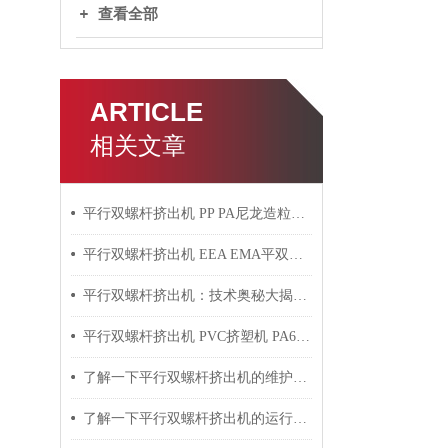
查看全部
ARTICLE
相关文章
平行双螺杆挤出机 PP PA尼龙造粒机技术参数
平行双螺杆挤出机 EEA EMA平双挤出机 双螺杆挤出机技术参数
平行双螺杆挤出机：技术奥秘大揭秘！
平行双螺杆挤出机 PVC挤塑机 PA6+玻纤挤出造粒机技术参数
了解一下平行双螺杆挤出机的维护保养方法吧
了解一下平行双螺杆挤出机的运行过程吧