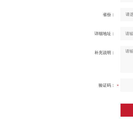
省份：
详细地址：
补充说明：
验证码：