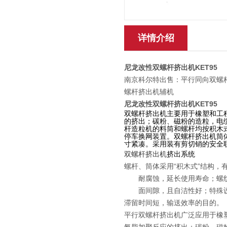
详情介绍
尼龙改性双螺杆挤出机KET95
南京科尔特出售：平行同向双螺杆
螺杆挤出机辅机
尼龙改性双螺杆挤出机KET95
双螺杆挤出机主要用于橡塑和工
的挤出；碳粉、磁粉的造粒，电
杆造粒机的料筒和螺杆均按积木
停车换网装置。双螺杆挤出机筒
寸紧凑。采用装有剪切销的安全
双螺杆挤出机
挤出系统
螺杆、筒体采用“积木式”结构
耐腐蚀，延长使用寿命；螺纹元
面间隙，且自洁性好；特殊设计
滞留时间短，输送效率的目的。
平行双螺杆挤出机广泛应用于橡