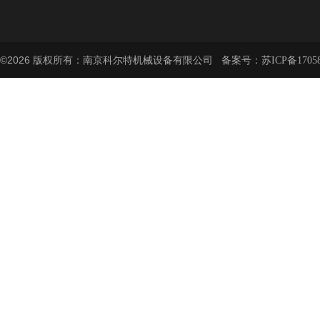
©2026 版权所有：南京科尔特机械设备有限公司 备案号：
苏ICP备1705