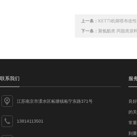
上一条：
KET75机熔喷布改
下一条：
聚氨酯类 丙脂类原
联系我们
服
江苏南京市溧水区柘塘镇柘宁东路371号
良好
的关
13814113501
常重
到重