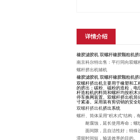
详情介绍
橡胶滤胶机 双螺杆橡胶颗粒机挤
南京科尔特出售：平行同向双螺杆
螺杆挤出机辅机
橡胶滤胶机 双螺杆橡胶颗粒机挤
双螺杆挤出机主要用于橡塑和工
的挤出；碳粉、磁粉的造粒，电
杆造粒机的料筒和螺杆均按积木
停车换网装置。双螺杆挤出机筒
寸紧凑。采用装有剪切销的安全
双螺杆挤出机
挤出系统
螺杆、筒体采用“积木式”结构
耐腐蚀，延长使用寿命；螺纹元
面间隙，且自洁性好；特殊设计
滞留时间短，输送效率的目的。