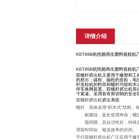
详情介绍
KET85B机性能再生塑料造粒机
KET85B机性能再生塑料造粒机
双螺杆挤出机主要用于橡塑和工
的挤出；碳粉、磁粉的造粒，电
杆造粒机的料筒和螺杆均按积木
停车换网装置。双螺杆挤出机筒
寸紧凑。采用装有剪切销的安全
双螺杆挤出机
挤出系统
螺杆、筒体采用“积木式”结构
耐腐蚀，延长使用寿命；螺纹元
面间隙，且自洁性好；特殊设计
滞留时间短，输送效率的目的。
平行双螺杆挤出机广泛应用于橡