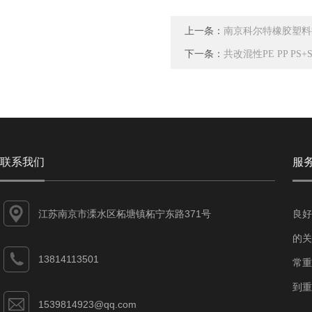
上一条：
南京科尔特橡胶塑料
下一条：
共改混性PE PP P
联系我们
服
江苏南京市溧水区柘塘镇柘宁东路371号
良好
的关
13814113501
常重
到重
1539814923@qq.com