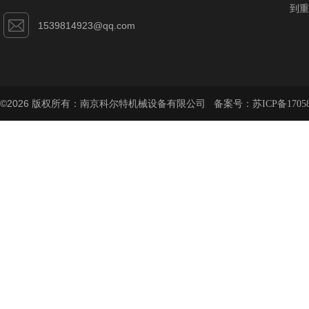
到重
1539814923@qq.com
©2026 版权所有：南京科尔特机械设备有限公司 备案号：
苏ICP备1705