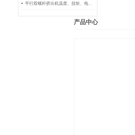
平行双螺杆挤出机温度、扭矩、电流控制要点
产品中心