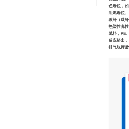
色母粒，如P
阻燃母粒、
玻纤（碳纤）
热塑性弹性体
缆料，PE、
反应挤出，
排气脱挥后