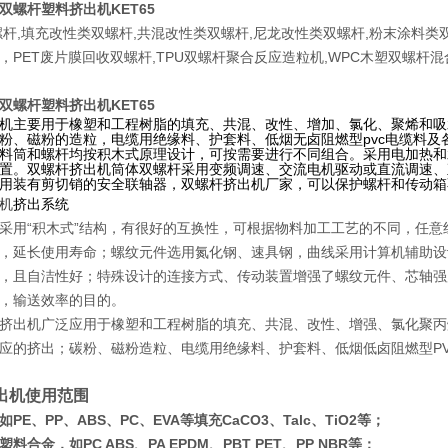
解双螺杆塑料挤出机KET65
杆,填充改性类双螺杆,共混改性类双螺杆,尼龙改性类双螺杆,粉末涂料类双
，PET废片膜回收双螺杆,TPU双螺杆聚合反应造粒机,WPC木塑双螺杆
解双螺杆塑料挤出机KET65
机主要用于橡塑和工程树脂的填充、共混、改性、增加、氯化、聚烯和吸水
粉、磁粉的造粒，电缆用绝缘料、护套料、低烟无卤阻燃型pvc电缆料
料筒和螺杆均按积木式原理设计，可按需要进行不同组合。采用电加热和
置。双螺杆挤出机筒体双螺杆采用变频调速、交流电机驱动或直流调速、
用装有剪切销的安全联轴器，双螺杆挤出机厂家，可以保护螺杆和传动箱
机
挤出系统
采用“积木式”结构，有很好的互换性，可根据物料加工工艺的不同，任
延长使用寿命；螺纹元件选用氮化钢、速具钢，曲线采用计算机辅助设计
且自洁性好；特殊设计的连接方式、传动装置增强了螺纹元件、芯轴强
，输送效率的目的。
挤出机广泛应用于橡塑和工程树脂的填充、共混、改性、增强、氯化聚丙
应的挤出；碳粉、磁粉
造粒、电缆用绝缘料、护套料、低烟低卤阻燃型
P
出机使用范围
PE、PP、ABS、PC、EVA等填充CaCO3、Talc、TiO2等；
料合金，如PC ABS、PA EPDM、PBT PET、PP NBR等；