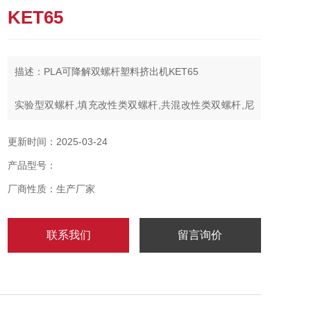
KET65
描述：PLA可降解双螺杆塑料挤出机KET65
实验型双螺杆,填充改性类双螺杆,共混改性类双螺杆,尼
龙改性类双螺杆,粉末涂料类双螺杆,PVC电缆料类双阶双
螺杆,消泡母粒类双阶双螺杆,废料回收双螺杆，PET废片
更新时间：2025-03-24
膜回收双螺杆,TPU双螺杆聚合反应造粒机,WPC木塑双
产品型号：
螺杆混合造粒机,宠物饲料类双螺杆混合造粒机,食品膨化
机，制药类双螺杆
厂商性质：生产厂家
联系我们
留言询价