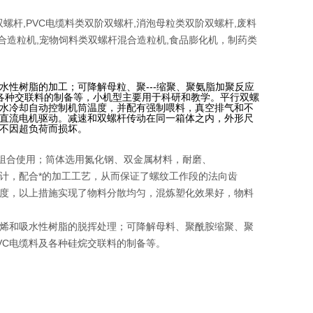
螺杆,PVC电缆料类双阶双螺杆,消泡母粒类双阶双螺杆,废料
混合造粒机,宠物饲料类双螺杆混合造粒机,食品膨化机，制药类
性树脂的加工；可降解母粒、聚---缩聚、聚氨脂加聚反应
及各种交联料的制备等，小机型主要用于科研和教学。平行双螺
水冷却自动控制机筒温度，并配有强制喂料，真空排气和不
直流电机驱动。减速和双螺杆传动在同一箱体之内，外形尺
不因超负荷而损坏。
意组合使用；筒体选用氮化钢、双金属材料，耐磨、
，配合*的加工工艺，从而保证了螺纹工作段的法向齿
度，以上措施实现了物料分散均匀，混炼塑化效果好，物料
烯和吸水性树脂的脱挥处理；可降解母料、聚酰胺缩聚、聚
VC
电缆料及各种硅烷交联料的制备等。