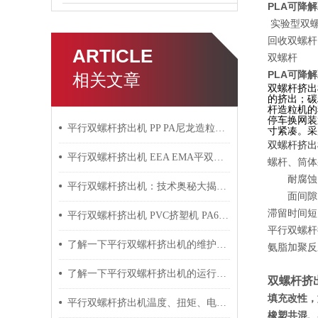
PLA可降
实验型双螺
回收双螺杆
ARTICLE
双螺杆
PLA可降
相关文章
双螺杆挤出
的挤出；碳
杆造粒机的
停车换网装
平行双螺杆挤出机 PP PA尼龙造粒机技术参数
寸紧凑。采
双螺杆挤出
平行双螺杆挤出机 EEA EMA平双挤出机 双螺杆挤出机技术参数
螺杆、筒体
耐腐蚀，
平行双螺杆挤出机：技术奥秘大揭秘！
面间隙，
滞留时间短
平行双螺杆挤出机 PVC挤塑机 PA6+玻纤挤出造粒机技术参数
平行双螺杆
了解一下平行双螺杆挤出机的维护保养方法吧
氨脂加聚反
了解一下平行双螺杆挤出机的运行过程吧
双螺杆挤
填充改性，如
平行双螺杆挤出机温度、扭矩、电流控制要点
橡塑共混、塑