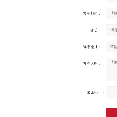
常用邮箱：
省份：
详细地址：
补充说明：
验证码：