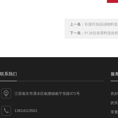
上一条：
长玻纤加晶须物料造
下一条：
PC水拉条塑料造粒
联系我们
服
江苏南京市溧水区柘塘镇柘宁东路371号
良好
的关
13814113501
常重