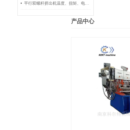
平行双螺杆挤出机温度、扭矩、电流控制要点
产品中心