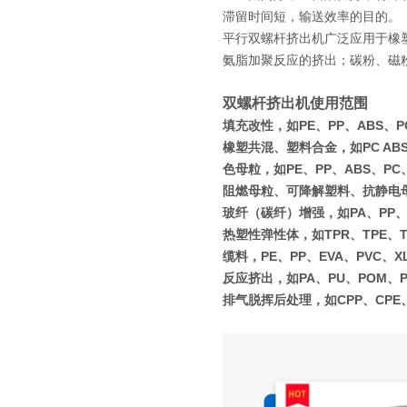
滞留时间短，输送效率的目的。
平行双螺杆挤出机广泛应用于橡
氨脂加聚反应的挤出；碳粉、磁
双螺杆挤出机使用范围
填充改性，如PE、PP、ABS、PC
橡塑共混、塑料合金，如PC ABS、P
色母粒，如PE、PP、ABS、PC
阻燃母粒、可降解塑料、抗静电
玻纤（碳纤）增强，如PA、PP、P
热塑性弹性体，如TPR、TPE、T
缆料，PE、PP、EVA、PVC、X
反应挤出，如PA、PU、POM、
排气脱挥后处理，如CPP、CPE、