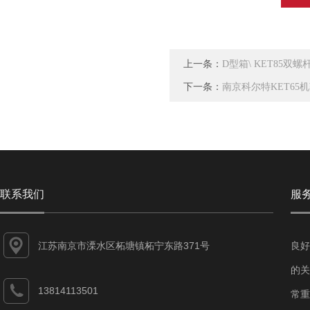
上一条：
D型箱\ KET85双
下一条：
南京科尔特KET65
联系我们
服
江苏南京市溧水区柘塘镇柘宁东路371号
良好
的关
13814113501
常重