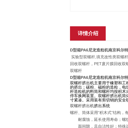
详情介绍
D型箱PA6尼龙造粒机南京科尔
实验型双螺杆,填充改性类双螺杆
回收双螺杆，PET废片膜回收双
双螺杆
D型箱PA6尼龙造粒机南京科尔
双螺杆挤出机主要用于橡塑和工
的挤出；碳粉、磁粉的造粒，电
杆造粒机的料筒和螺杆均按积木
停车换网装置。双螺杆挤出机筒
寸紧凑。采用装有剪切销的安全
双螺杆挤出机
挤出系统
螺杆、筒体采用“积木式”结构
耐腐蚀，延长使用寿命；螺纹元
面间隙，且自洁性好；特殊设计