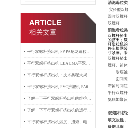
消泡母粒类
实验型双螺
回收双螺杆
ARTICLE
双螺杆
消泡母粒类
相关文章
双螺杆挤出
的挤出；碳
杆造粒机的
停车换网装
平行双螺杆挤出机 PP PA尼龙造粒机技术参数
寸紧凑。采
双螺杆挤出
平行双螺杆挤出机 EEA EMA平双挤出机 双螺杆挤出机技术参数
螺杆、筒体
耐腐蚀，
平行双螺杆挤出机：技术奥秘大揭秘！
面间隙，
滞留时间短
平行双螺杆挤出机 PVC挤塑机 PA6+玻纤挤出造粒机技术参数
平行双螺杆
了解一下平行双螺杆挤出机的维护保养方法吧
氨脂加聚反
了解一下平行双螺杆挤出机的运行过程吧
双螺杆挤
填充改性，如
平行双螺杆挤出机温度、扭矩、电流控制要点
橡塑共混、塑