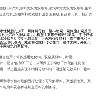
螺杆,PVC电缆料类双阶双螺杆,消泡母粒类双阶双螺杆,废料
混合造粒机,宠物饲料类双螺杆混合造粒机,食品膨化机，制药类
性树脂的加工；可降解母粒、聚---缩聚、聚氨脂加聚反应
及各种交联料的制备等，小机型主要用于科研和教学。平行双螺
水冷却自动控制机筒温度，并配有强制喂料，真空排气和不
直流电机驱动。减速和双螺杆传动在同一箱体之内，外形尺
不因超负荷而损坏。
意组合使用；筒体选用氮化钢、双金属材料，耐磨、
，配合*的加工工艺，从而保证了螺纹工作段的法向齿
度，以上措施实现了物料分散均匀，混炼塑化效果好，物料
烯和吸水性树脂的脱挥处理；可降解母料、聚酰胺缩聚、聚
VC
电缆料及各种硅烷交联料的制备等。