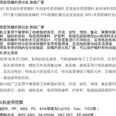
双阶双螺杆挤出机 制造厂家
杆,填充改性类双螺杆,共混改性类双螺杆,尼龙改性类双螺杆,粉末涂料类双
，PET废片膜回收双螺杆,TPU双螺杆聚合反应造粒机,WPC木塑双螺杆
双阶双螺杆挤出机 制造厂家
机主要用于橡塑和工程树脂的填充、共混、改性、增加、氯化、聚烯和吸水
粉、磁粉的造粒，电缆用绝缘料、护套料、低烟无卤阻燃型pvc电缆料
料筒和螺杆均按积木式原理设计，可按需要进行不同组合。采用电加热和
置。双螺杆挤出机筒体双螺杆采用变频调速、交流电机驱动或直流调速、
用装有剪切销的安全联轴器，双螺杆挤出机厂家，可以保护螺杆和传动箱
机
挤出系统
采用“积木式”结构，有很好的互换性，可根据物料加工工艺的不同，任
延长使用寿命；螺纹元件选用氮化钢、速具钢，曲线采用计算机辅助设计
且自洁性好；特殊设计的连接方式、传动装置增强了螺纹元件、芯轴强
，输送效率的目的。
挤出机广泛应用于橡塑和工程树脂的填充、共混、改性、增强、氯化聚丙
应的挤出；碳粉、磁粉
造粒、电缆用绝缘料、护套料、低烟低卤阻燃型
P
出机使用范围
PE、PP、ABS、PC、EVA等填充CaCO3、Talc、TiO2等；
料合金，如PC ABS、PA EPDM、PBT PET、PP NBR等；