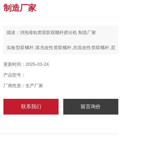
制造厂家
描述：消泡母粒类双阶双螺杆挤出机 制造厂家
实验型双螺杆,填充改性类双螺杆,共混改性类双螺杆,尼
龙改性类双螺杆,粉末涂料类双螺杆,PVC电缆料类双阶双
螺杆,消泡母粒类双阶双螺杆,废料回收双螺杆，PET废片
更新时间：2025-03-24
膜回收双螺杆,TPU双螺杆聚合反应造粒机,WPC木塑双
产品型号：
螺杆混合造粒机,宠物饲料类双螺杆混合造粒机,食品膨化
机，制药类双螺杆
厂商性质：生产厂家
联系我们
留言询价