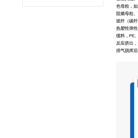
色母粒，如P
阻燃母粒、
玻纤（碳纤）
热塑性弹性体
缆料，PE、
反应挤出，
排气脱挥后