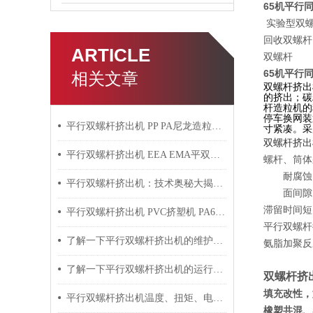
65机平行
实验型双螺
回收双螺杆
ARTICLE
双螺杆
65机平行
相关文章
双螺杆挤出
的挤出；碳
杆造粒机的
停车换网装
平行双螺杆挤出机 PP PA尼龙造粒机技术参数
寸紧凑。采
双螺杆挤出
平行双螺杆挤出机 EEA EMA平双挤出机 双螺杆挤出机技术参数
螺杆、筒体
耐腐蚀，
平行双螺杆挤出机：技术奥秘大揭秘！
面间隙，
滞留时间短
平行双螺杆挤出机 PVC挤塑机 PA6+玻纤挤出造粒机技术参数
平行双螺杆
了解一下平行双螺杆挤出机的维护保养方法吧
氨脂加聚反
了解一下平行双螺杆挤出机的运行过程吧
双螺杆挤
填充改性，如
平行双螺杆挤出机温度、扭矩、电流控制要点
橡塑共混、塑