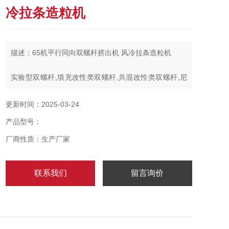
冷拉条造粒机
描述：65机平行同向双螺杆挤出机 风冷拉条造粒机
实验型双螺杆,填充改性类双螺杆,共混改性类双螺杆,尼
龙改性类双螺杆,粉末涂料类双螺杆,PVC电缆料类双阶双
螺杆,消泡母粒类双阶双螺杆,废料回收双螺杆，PET废片
更新时间：2025-03-24
膜回收双螺杆,TPU双螺杆聚合反应造粒机,WPC木塑双
产品型号：
螺杆混合造粒机,宠物饲料类双螺杆混合造粒机,食品膨化
机，制药类双螺杆
厂商性质：生产厂家
联系我们
留言询价