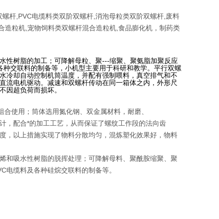
螺杆,PVC电缆料类双阶双螺杆,消泡母粒类双阶双螺杆,废料
混合造粒机,宠物饲料类双螺杆混合造粒机,食品膨化机，制药类
性树脂的加工；可降解母粒、聚---缩聚、聚氨脂加聚反应
及各种交联料的制备等，小机型主要用于科研和教学。平行双螺
水冷却自动控制机筒温度，并配有强制喂料，真空排气和不
直流电机驱动。减速和双螺杆传动在同一箱体之内，外形尺
不因超负荷而损坏。
意组合使用；筒体选用氮化钢、双金属材料，耐磨、
，配合*的加工工艺，从而保证了螺纹工作段的法向齿
度，以上措施实现了物料分散均匀，混炼塑化效果好，物料
烯和吸水性树脂的脱挥处理；可降解母料、聚酰胺缩聚、聚
VC
电缆料及各种硅烷交联料的制备等。