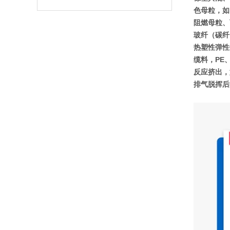
色母粒，如P
阻燃母粒、
玻纤（碳纤）
热塑性弹性体
缆料，PE、
反应挤出，
排气脱挥后