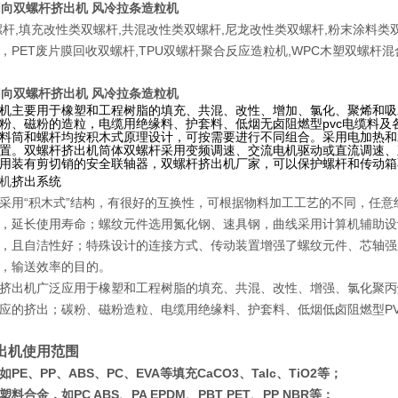
同向双螺杆挤出机 风冷拉条造粒机
杆,填充改性类双螺杆,共混改性类双螺杆,尼龙改性类双螺杆,粉末涂料类双
，PET废片膜回收双螺杆,TPU双螺杆聚合反应造粒机,WPC木塑双螺杆
同向双螺杆挤出机 风冷拉条造粒机
机主要用于橡塑和工程树脂的填充、共混、改性、增加、氯化、聚烯和吸水
粉、磁粉的造粒，电缆用绝缘料、护套料、低烟无卤阻燃型pvc电缆料
料筒和螺杆均按积木式原理设计，可按需要进行不同组合。采用电加热和
置。双螺杆挤出机筒体双螺杆采用变频调速、交流电机驱动或直流调速、
用装有剪切销的安全联轴器，双螺杆挤出机厂家，可以保护螺杆和传动箱
机
挤出系统
采用“积木式”结构，有很好的互换性，可根据物料加工工艺的不同，任
延长使用寿命；螺纹元件选用氮化钢、速具钢，曲线采用计算机辅助设计
且自洁性好；特殊设计的连接方式、传动装置增强了螺纹元件、芯轴强
，输送效率的目的。
挤出机广泛应用于橡塑和工程树脂的填充、共混、改性、增强、氯化聚丙
应的挤出；碳粉、磁粉
造粒、电缆用绝缘料、护套料、低烟低卤阻燃型
P
出机使用范围
PE、PP、ABS、PC、EVA等填充CaCO3、Talc、TiO2等；
料合金，如PC ABS、PA EPDM、PBT PET、PP NBR等；