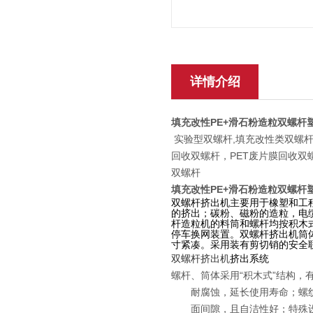
详情介绍
填充改性PE+滑石粉造粒双螺杆
实验型双螺杆,填充改性类双螺杆
回收双螺杆，PET废片膜回收双
双螺杆
填充改性PE+滑石粉造粒双螺杆
双螺杆挤出机主要用于橡塑和工
的挤出；碳粉、磁粉的造粒，电
杆造粒机的料筒和螺杆均按积木
停车换网装置。双螺杆挤出机筒
寸紧凑。采用装有剪切销的安全
双螺杆挤出机
挤出系统
螺杆、筒体采用“积木式”结构
耐腐蚀，延长使用寿命；螺纹元
面间隙，且自洁性好；特殊设计