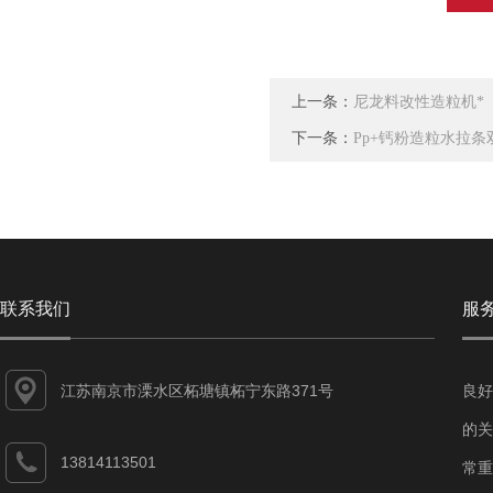
上一条：
尼龙料改性造粒机*
下一条：
Pp+钙粉造粒水拉
联系我们
服
江苏南京市溧水区柘塘镇柘宁东路371号
良好
的关
13814113501
常重