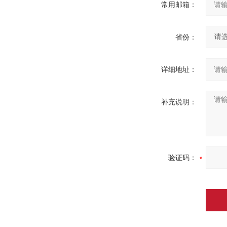
常用邮箱：
省份：
详细地址：
补充说明：
验证码：