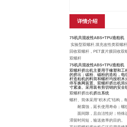
详情介绍
75机共混改性ABS+TPU造粒机
实验型双螺杆,填充改性类双螺杆
回收双螺杆，PET废片膜回收双
双螺杆
75机共混改性ABS+TPU造粒机
双螺杆挤出机主要用于橡塑和工
的挤出；碳粉、磁粉的造粒，电
杆造粒机的料筒和螺杆均按积木
停车换网装置。双螺杆挤出机筒
寸紧凑。采用装有剪切销的安全
双螺杆挤出机
挤出系统
螺杆、筒体采用“积木式”结构
耐腐蚀，延长使用寿命；螺纹元
面间隙，且自洁性好；特殊设计
滞留时间短，输送效率的目的。