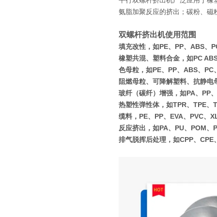
平行双螺杆挤出机广泛应用于橡
氨脂加聚反应的挤出；碳粉、磁
双螺杆挤出机使用范围
填充改性，如PE、PP、ABS、PC
橡塑共混、塑料合金，如PC ABS、P
色母粒，如PE、PP、ABS、PC
阻燃母粒、可降解塑料、抗静电
玻纤（碳纤）增强，如PA、PP、P
热塑性弹性体，如TPR、TPE、T
缆料，PE、PP、EVA、PVC、X
反应挤出，如PA、PU、POM、
排气脱挥后处理，如CPP、CPE、