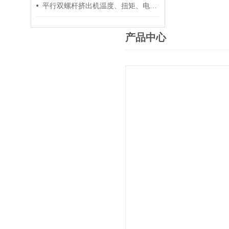
平行双螺杆挤出机温度、扭矩、电流控制要点
产品中心