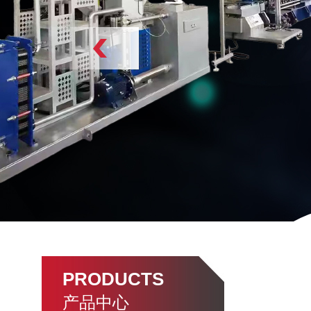
PRODUCTS
产品中心