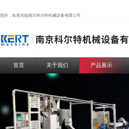
您好，欢迎光临
南京科尔特机械设备有限公司
首页
关于我们
产品展示