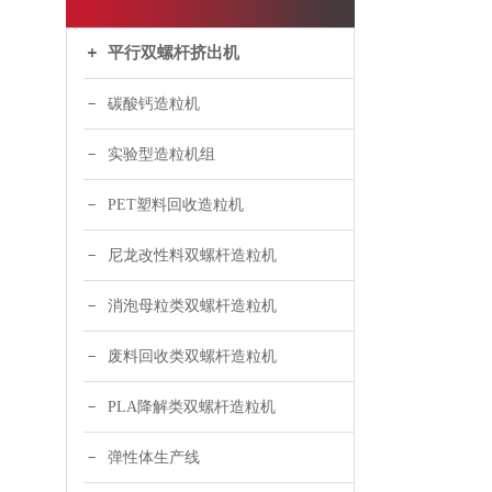
平行双螺杆挤出机
碳酸钙造粒机
实验型造粒机组
PET塑料回收造粒机
尼龙改性料双螺杆造粒机
消泡母粒类双螺杆造粒机
废料回收类双螺杆造粒机
PLA降解类双螺杆造粒机
弹性体生产线