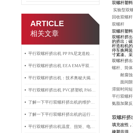
双螺杆塑料
实验型双螺
回收双螺杆
ARTICLE
双螺杆
双螺杆塑料
相关文章
双螺杆挤出
的挤出；碳
杆造粒机的
停车换网装
平行双螺杆挤出机 PP PA尼龙造粒机技术参数
寸紧凑。采
双螺杆挤出
平行双螺杆挤出机 EEA EMA平双挤出机 双螺杆挤出机技术参数
螺杆、筒体
耐腐蚀，
平行双螺杆挤出机：技术奥秘大揭秘！
面间隙，
滞留时间短
平行双螺杆挤出机 PVC挤塑机 PA6+玻纤挤出造粒机技术参数
平行双螺杆
了解一下平行双螺杆挤出机的维护保养方法吧
氨脂加聚反
了解一下平行双螺杆挤出机的运行过程吧
双螺杆挤
填充改性，如
平行双螺杆挤出机温度、扭矩、电流控制要点
橡塑共混、塑