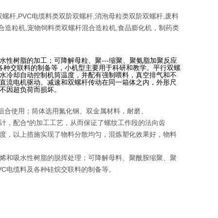
螺杆,PVC电缆料类双阶双螺杆,消泡母粒类双阶双螺杆,废料
混合造粒机,宠物饲料类双螺杆混合造粒机,食品膨化机，制药类
性树脂的加工；可降解母粒、聚---缩聚、聚氨脂加聚反应
及各种交联料的制备等，小机型主要用于科研和教学。平行双螺
水冷却自动控制机筒温度，并配有强制喂料，真空排气和不
直流电机驱动。减速和双螺杆传动在同一箱体之内，外形尺
不因超负荷而损坏。
意组合使用；筒体选用氮化钢、双金属材料，耐磨、
，配合*的加工工艺，从而保证了螺纹工作段的法向齿
度，以上措施实现了物料分散均匀，混炼塑化效果好，物料
烯和吸水性树脂的脱挥处理；可降解母料、聚酰胺缩聚、聚
VC
电缆料及各种硅烷交联料的制备等。