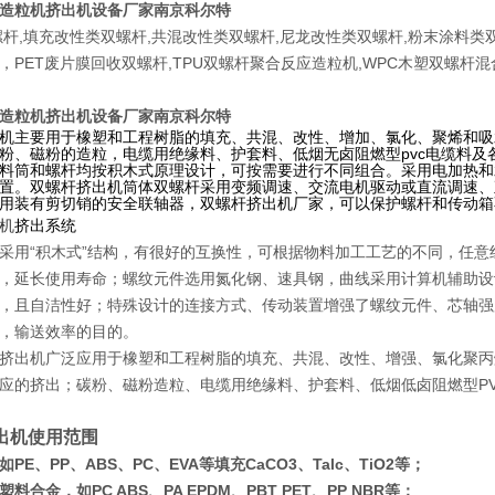
造粒机挤出机设备厂家南京科尔特
杆,填充改性类双螺杆,共混改性类双螺杆,尼龙改性类双螺杆,粉末涂料类双
，PET废片膜回收双螺杆,TPU双螺杆聚合反应造粒机,WPC木塑双螺杆
造粒机挤出机设备厂家南京科尔特
机主要用于橡塑和工程树脂的填充、共混、改性、增加、氯化、聚烯和吸水
粉、磁粉的造粒，电缆用绝缘料、护套料、低烟无卤阻燃型pvc电缆料
料筒和螺杆均按积木式原理设计，可按需要进行不同组合。采用电加热和
置。双螺杆挤出机筒体双螺杆采用变频调速、交流电机驱动或直流调速、
用装有剪切销的安全联轴器，双螺杆挤出机厂家，可以保护螺杆和传动箱
机
挤出系统
采用“积木式”结构，有很好的互换性，可根据物料加工工艺的不同，任
延长使用寿命；螺纹元件选用氮化钢、速具钢，曲线采用计算机辅助设计
且自洁性好；特殊设计的连接方式、传动装置增强了螺纹元件、芯轴强
，输送效率的目的。
挤出机广泛应用于橡塑和工程树脂的填充、共混、改性、增强、氯化聚丙
应的挤出；碳粉、磁粉
造粒、电缆用绝缘料、护套料、低烟低卤阻燃型
P
出机使用范围
PE、PP、ABS、PC、EVA等填充CaCO3、Talc、TiO2等；
料合金，如PC ABS、PA EPDM、PBT PET、PP NBR等；