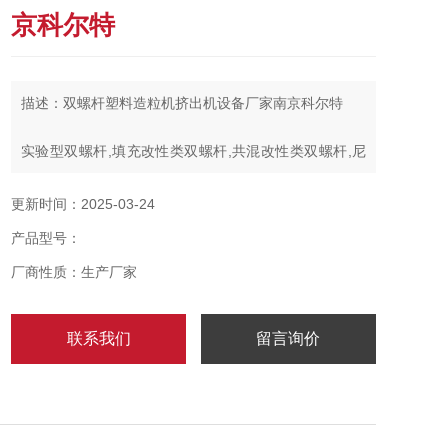
京科尔特
描述：双螺杆塑料造粒机挤出机设备厂家南京科尔特
实验型双螺杆,填充改性类双螺杆,共混改性类双螺杆,尼
龙改性类双螺杆,粉末涂料类双螺杆,PVC电缆料类双阶双
螺杆,消泡母粒类双阶双螺杆,废料回收双螺杆，PET废片
更新时间：2025-03-24
膜回收双螺杆,TPU双螺杆聚合反应造粒机,WPC木塑双
产品型号：
螺杆混合造粒机,宠物饲料类双螺杆混合造粒机,食品膨化
机，制药类双螺杆
厂商性质：生产厂家
联系我们
留言询价