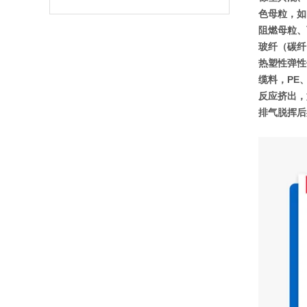
色母粒，如P
阻燃母粒、
玻纤（碳纤）
热塑性弹性体
缆料，PE、
反应挤出，
排气脱挥后