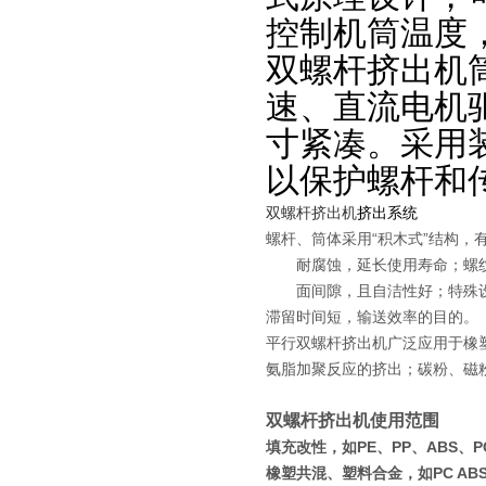
控制机筒温度
双螺杆挤出机
速、直流电机
寸紧凑。采用
以保护螺杆和
双螺杆挤出机
挤出系统
螺杆、筒体采用“积木式”结构
耐腐蚀，延长使用寿命；螺纹元
面间隙，且自洁性好；特殊设计
滞留时间短，输送效率的目的。
平行双螺杆挤出机广泛应用于橡
氨脂加聚反应的挤出；碳粉、磁
双螺杆挤出机使用范围
填充改性，如PE、PP、ABS、PC
橡塑共混、塑料合金，如PC ABS、P