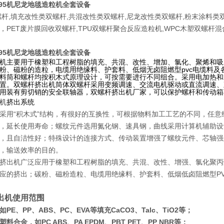
75/95机尼龙地毯造粒机全套设备
杆,填充改性类双螺杆,共混改性类双螺杆,尼龙改性类双螺杆,粉末涂料类双
，PET废片膜回收双螺杆,TPU双螺杆聚合反应造粒机,WPC木塑双螺杆
75/95机尼龙地毯造粒机全套设备
机主要用于橡塑和工程树脂的填充、共混、改性、增加、氯化、聚烯和吸水
粉、磁粉的造粒，电缆用绝缘料、护套料、低烟无卤阻燃型pvc电缆料
料筒和螺杆均按积木式原理设计，可按需要进行不同组合。采用电加热和
置。双螺杆挤出机筒体双螺杆采用变频调速、交流电机驱动或直流调速、
用装有剪切销的安全联轴器，双螺杆挤出机厂家，可以保护螺杆和传动箱
机
挤出系统
采用“积木式”结构，有很好的互换性，可根据物料加工工艺的不同，任
延长使用寿命；螺纹元件选用氮化钢、速具钢，曲线采用计算机辅助设计
且自洁性好；特殊设计的连接方式、传动装置增强了螺纹元件、芯轴强
，输送效率的目的。
挤出机广泛应用于橡塑和工程树脂的填充、共混、改性、增强、氯化聚丙
应的挤出；碳粉、磁粉
造粒、电缆用绝缘料、护套料、低烟低卤阻燃型
P
出机使用范围
PE、PP、ABS、PC、EVA等填充CaCO3、Talc、TiO2等；
料合金，如PC ABS、PA EPDM、PBT PET、PP NBR等；