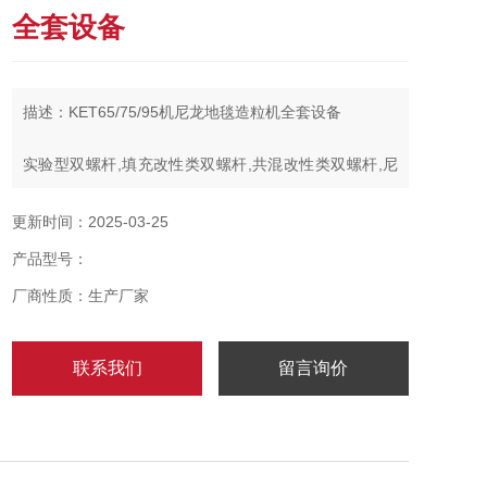
全套设备
描述：KET65/75/95机尼龙地毯造粒机全套设备
实验型双螺杆,填充改性类双螺杆,共混改性类双螺杆,尼
龙改性类双螺杆,粉末涂料类双螺杆,PVC电缆料类双阶双
螺杆,消泡母粒类双阶双螺杆,废料回收双螺杆，PET废片
更新时间：2025-03-25
膜回收双螺杆,TPU双螺杆聚合反应造粒机,WPC木塑双
产品型号：
螺杆混合造粒机,宠物饲料类双螺杆混合造粒机,食品膨化
机，制药类双螺杆
厂商性质：生产厂家
联系我们
留言询价