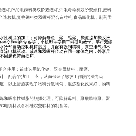
螺杆,PVC电缆料类双阶双螺杆,消泡母粒类双阶双螺杆,废料
混合造粒机,宠物饲料类双螺杆混合造粒机,食品膨化机，制药类
性树脂的加工；可降解母粒、聚---缩聚、聚氨脂加聚反应
及各种交联料的制备等，小机型主要用于科研和教学。平行双螺
水冷却自动控制机筒温度，并配有强制喂料，真空排气和不
直流电机驱动。减速和双螺杆传动在同一箱体之内，外形尺
不因超负荷而损坏。
意组合使用；筒体选用氮化钢、双金属材料，耐磨、
，配合*的加工工艺，从而保证了螺纹工作段的法向齿
度，以上措施实现了物料分散均匀，混炼塑化效果好，物料
烯和吸水性树脂的脱挥处理；可降解母料、聚酰胺缩聚、聚
VC
电缆料及各种硅烷交联料的制备等。