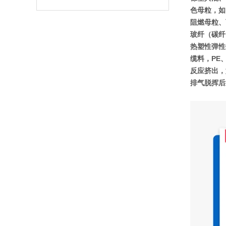
色母粒，如P
阻燃母粒、
玻纤（碳纤）
热塑性弹性体
缆料，PE、
反应挤出，
排气脱挥后