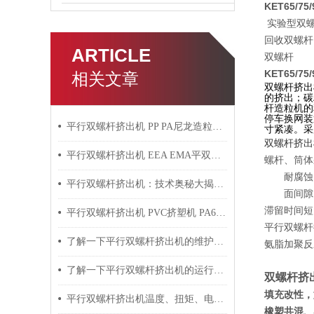
KET65/
实验型双螺
回收双螺杆
ARTICLE
双螺杆
KET65/
相关文章
双螺杆挤出
的挤出；碳
杆造粒机的
停车换网装
平行双螺杆挤出机 PP PA尼龙造粒机技术参数
寸紧凑。采
双螺杆挤出
平行双螺杆挤出机 EEA EMA平双挤出机 双螺杆挤出机技术参数
螺杆、筒体
耐腐蚀，
平行双螺杆挤出机：技术奥秘大揭秘！
面间隙，
滞留时间短
平行双螺杆挤出机 PVC挤塑机 PA6+玻纤挤出造粒机技术参数
平行双螺杆
了解一下平行双螺杆挤出机的维护保养方法吧
氨脂加聚反
了解一下平行双螺杆挤出机的运行过程吧
双螺杆挤
填充改性，如
平行双螺杆挤出机温度、扭矩、电流控制要点
橡塑共混、塑