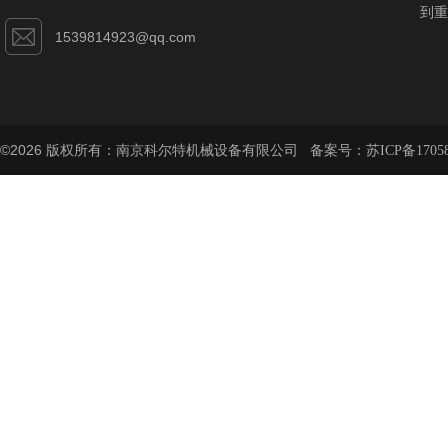
到重
1539814923@qq.com
©2026 版权所有：南京科尔特机械设备有限公司 备案号：
苏ICP备1705