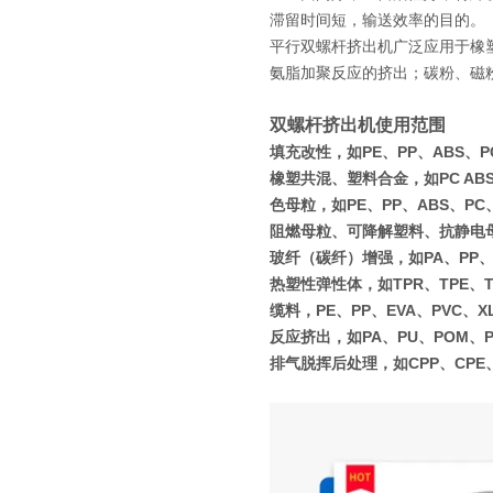
滞留时间短，输送效率的目的。
平行双螺杆挤出机广泛应用于橡
氨脂加聚反应的挤出；碳粉、磁
双螺杆挤出机使用范围
填充改性，如PE、PP、ABS、PC
橡塑共混、塑料合金，如PC ABS、P
色母粒，如PE、PP、ABS、PC
阻燃母粒、可降解塑料、抗静电
玻纤（碳纤）增强，如PA、PP、P
热塑性弹性体，如TPR、TPE、T
缆料，PE、PP、EVA、PVC、X
反应挤出，如PA、PU、POM、
排气脱挥后处理，如CPP、CPE、