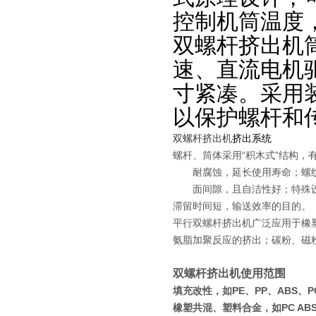
控制机筒温度
双螺杆挤出机
速、直流电机
寸紧凑。采用
以保护螺杆和
双螺杆挤出机
挤出系统
螺杆、筒体采用“积木式”结构
耐腐蚀，延长使用寿命；螺纹元
面间隙，且自洁性好；特殊设计
滞留时间短，输送效率的目的。
平行双螺杆挤出机广泛应用于橡
氨脂加聚反应的挤出；碳粉、磁
双螺杆挤出机使用范围
填充改性，如PE、PP、ABS、PC
橡塑共混、塑料合金，如PC ABS、P