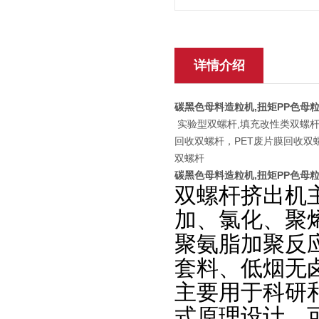
详情介绍
碳黑色母料造粒机,扭矩PP色母
实验型双螺杆,填充改性类双螺杆
回收双螺杆，PET废片膜回收双
双螺杆
碳黑色母料造粒机,扭矩PP色母
双螺杆挤出机
加、氯化、聚烯
聚氨脂加聚反
套料、低烟无
主要用于科研
式原理设计，