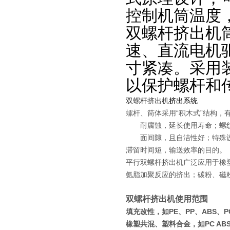
控制机筒温度
双螺杆挤出机
速、直流电机
寸紧凑。采用
以保护螺杆和
双螺杆挤出机
挤出系统
螺杆、筒体采用“积木式”结构
耐腐蚀，延长使用寿命；螺纹元
面间隙，且自洁性好；特殊设计
滞留时间短，输送效率的目的。
平行双螺杆挤出机广泛应用于橡
氨脂加聚反应的挤出；碳粉、磁
双螺杆挤出机使用范围
填充改性，如PE、PP、ABS、PC
橡塑共混、塑料合金，如PC ABS、P