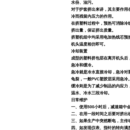
水份、油污。
对于护套挤出来讲，其主要作用
冷而残留内压力的作用。
在挤塑料过程中，预热可消除冷
挤出量，保证挤出质量。
挤塑机组中均采用电加热线芯预
机头温度相仿即可。
冷却装置
成型的塑料挤包层在离开机头后
急冷和缓冷。
急冷就是冷水直接冷却，急冷对
龟裂，一般
PVC
塑胶层采用急冷
缓冷则是为了减少制品的内应力
温水、冷水三段冷却。
日常维护
一、使用
500
小时后，减速箱中
二、在用一段时间之后要对挤出
三、如果生产中突然断电，主传
四、如发现仪表、指针的转向满