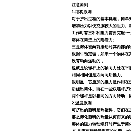
注意原则
1.
结构原则
对于挤出过程的基本机理，简单
增加压力以便克服较大的阻力。
工作时有三种种阻力需要克服
:
一
熔体在筒壁上的附着力
;
三是熔体被向前推动时其内部的
根据牛顿定理，如果一个物体在
没有轴向运动的，
也就是说螺杆上的轴向力处在平
相同相同但是方向向后推力。
很明显，它施加的推力是作用在
后旋出筒体。而在一些双螺杆挤
两个螺杆是以相同的方向转动，
2.
温度原则
可挤出的塑料是热塑料，它们在
那么熔化塑料的热量从何而来的
熔体的阻力转动螺杆时产生于筒