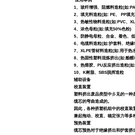
应用举例
1
、玻纤增强、阻燃料造粒
(
如
:P
2
、填充料造粒
(
如
: PE
、
PP
填充
3
、热敏性物料造粒
(
如
:PVC
、
X
4
、浓色母粒
(
如
:
填充
50%
色粉
)
5
、防静电母粒、合金、着色、
6
、电缆料造粒
(
如
:
护套料、绝缘
7
、
XLPE
管材料造粒
(
如
:
用于热
8
、热固性塑料混炼挤出
(
如
:
酚醛
9
、热熔胶、
PU
反应挤出造粒
(
如
10
、
K
树脂、
SBS
脱挥造粒
辅助设备
校直装置
塑料挤出废品类型中
多
见的一种
缆芯的弯曲造成的。
因此，各种挤塑机组中的校直装
兼起拖动、校直、稳定张力等多
预热装置
缆芯预热对于绝缘挤出和护套挤