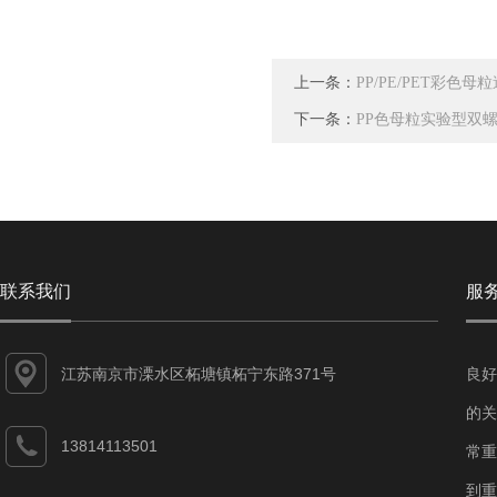
上一条：
PP/PE/PET彩色
下一条：
PP色母粒实验型双
联系我们
服
江苏南京市溧水区柘塘镇柘宁东路371号
良好
的关
13814113501
常重
到重