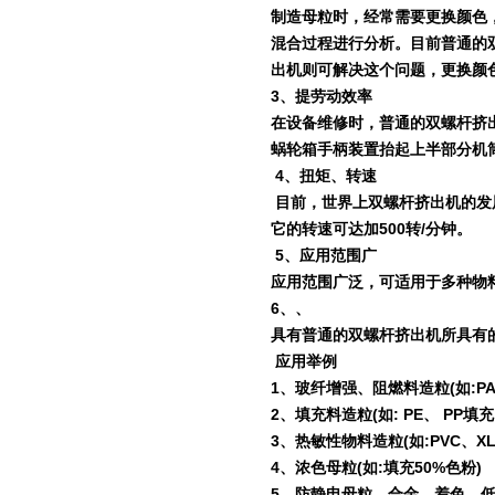
制造母粒时，经常需要更换颜色
混合过程进行分析。目前普通的
出机则可解决这个问题，更换颜
3
、提劳动效率
在设备维修时，普通的双螺杆挤
蜗轮箱手柄装置抬起上半部分机
4
、扭矩、转速
目前，世界上双螺杆挤出机的发
它的转速可达加
500
转
/
分钟。
5
、应用范围广
应用范围广泛，可适用于多种物
6
、、
具有普通的双螺杆挤出机所具有
应用举例
1
、玻纤增强、阻燃料造粒
(
如
:P
2
、填充料造粒
(
如
: PE
、
PP
填充
3
、热敏性物料造粒
(
如
:PVC
、
X
4
、浓色母粒
(
如
:
填充
50%
色粉
)
5
、防静电母粒、合金、着色、