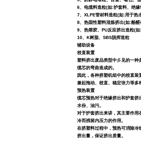
6
、电缆料造粒
(
如
:
护套料、绝缘
7
、
XLPE
管材料造粒
(
如
:
用于热
8
、热固性塑料混炼挤出
(
如
:
酚醛
9
、热熔胶、
PU
反应挤出造粒
(
如
10
、
K
树脂、
SBS
脱挥造粒
辅助设备
校直装置
塑料挤出废品类型中
多
见的一种
缆芯的弯曲造成的。
因此，各种挤塑机组中的校直装
兼起拖动、校直、稳定张力等多
预热装置
缆芯预热对于绝缘挤出和护套挤
水份、油污。
对于护套挤出来讲，其主要作用
冷而残留内压力的作用。
在挤塑料过程中，预热可消除冷
挤出量，保证挤出质量。