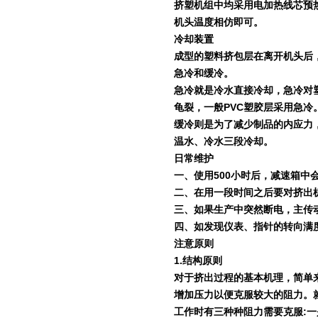
挤塑机组中均采用电加热线芯预
机头温度相仿即可。
冷却装置
成型的塑料挤包层在离开机头后
急冷和缓冷。
急冷就是冷水直接冷却，急冷对
龟裂，一般
PVC
塑胶层采用急冷
缓冷则是为了减少制品的内应力
温水、冷水三段冷却。
日常维护
一、使用
500
小时后，减速箱中
二、在用一段时间之后要对挤出
三、如果生产中突然断电，主传
四、如发现仪表、指针的转向满
注意原则
1.
结构原则
对于挤出过程的基本机理，简单
增加压力以便克服较大的阻力。
工作时有三种种阻力需要克服
:
一