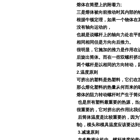
熔体在筒壁上的附着力
;
三是熔体被向前推动时其内部的
根据牛顿定理，如果一个物体在
没有轴向运动的，
也就是说螺杆上的轴向力处在平
相同相同但是方向向后推力。
很明显，它施加的推力是作用在
后旋出筒体。而在一些双螺杆挤
两个螺杆是以相同的方向转动，
2.
温度原则
可挤出的塑料是热塑料，它们在
那么熔化塑料的热量从何而来的
熔体的阻力转动螺杆时产生于筒
也是所有塑料最重要的热源，当
很重要的，它对挤出的作用比我
后筒体温度是比较重要的，因为
制
)
，模头和模具温度应该要达到
3.
减速原则
在多数挤出机中，螺杆速度的变