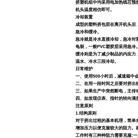
挤塑机组中均采用电加热线芯预
机头温度相仿即可。
冷却装置
成型的塑料挤包层在离开机头后
急冷和缓冷。
急冷就是冷水直接冷却，急冷对
龟裂，一般
PVC
塑胶层采用急冷
缓冷则是为了减少制品的内应力
温水、冷水三段冷却。
日常维护
一、使用
500
小时后，减速箱中
二、在用一段时间之后要对挤出
三、如果生产中突然断电，主传
四、如发现仪表、指针的转向满
注意原则
1.
结构原则
对于挤出过程的基本机理，简单
增加压力以便克服较大的阻力。
工作时有三种种阻力需要克服
:
一