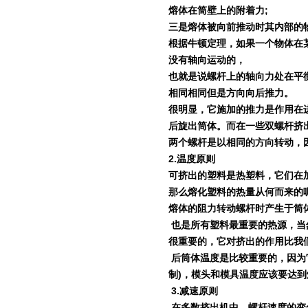
熔体在筒壁上的附着力
;
三是熔体被向前推动时其内部的
根据牛顿定理，如果一个物体在
没有轴向运动的，
也就是说螺杆上的轴向力处在平
相同相同但是方向向后推力。
很明显，它施加的推力是作用在
后旋出筒体。而在一些双螺杆挤
两个螺杆是以相同的方向转动，
2.
温度原则
可挤出的塑料是热塑料，它们在
那么熔化塑料的热量从何而来的
熔体的阻力转动螺杆时产生于筒
也是所有塑料最重要的热源，当
很重要的，它对挤出的作用比我
后筒体温度是比较重要的，因为
制
)
，模头和模具温度应该要达到
3.
减速原则
在多数挤出机中，螺杆速度的变