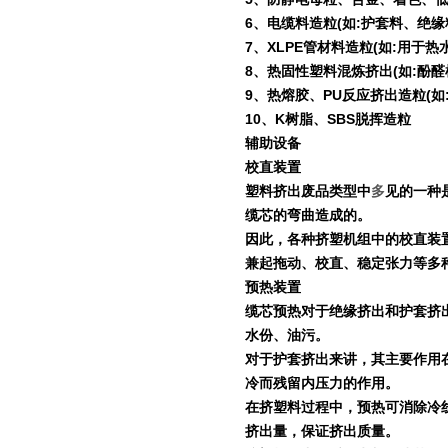
6
、电缆料造粒
(
如
:
护套料、绝缘
7
、
XLPE
管材料造粒
(
如
:
用于热
8
、热固性塑料混炼挤出
(
如
:
酚醛
9
、热熔胶、
PU
反应挤出造粒
(
如
10
、
K
树脂、
SBS
脱挥造粒
辅助设备
校直装置
塑料挤出废品类型中
多
见的一种
缆芯的弯曲造成的。
因此，各种挤塑机组中的校直装
兼起拖动、校直、稳定张力等多
预热装置
缆芯预热对于绝缘挤出和护套挤
水份、油污。
对于护套挤出来讲，其主要作用
冷而残留内压力的作用。
在挤塑料过程中，预热可消除冷
挤出量，保证挤出质量。