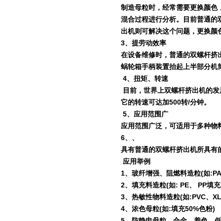
制造母粒时，经常需要更换颜色
混合过程进行分析。目前普通的
出机则可解决这个问题，更换颜
3
、提劳动效率
在设备维修时，普通的双螺杆挤
蜗轮箱手柄装置抬起上半部分机
4
、扭矩、转速
目前，世界上双螺杆挤出机的发
它的转速可达加
500
转
/
分钟。
5
、应用范围广
应用范围广泛，可适用于多种物
6
、、
具有普通的双螺杆挤出机所具有
应用举例
1
、玻纤增强、阻燃料造粒
(
如
:P
2
、填充料造粒
(
如
: PE
、
PP
填充
3
、热敏性物料造粒
(
如
:PVC
、
X
4
、浓色母粒
(
如
:
填充
50%
色粉
)
5
、防静电母粒、合金、着色、