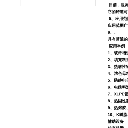
目前，世
它的转速可
5
、应用范
应用范围广
6
、、
具有普通的
应用举例
1
、玻纤增
2
、填充料
3
、热敏性
4
、浓色母
5
、防静电
6
、电缆料
7
、
XLPE
8
、热固性
9
、热熔胶
10
、
K
树脂
辅助设备