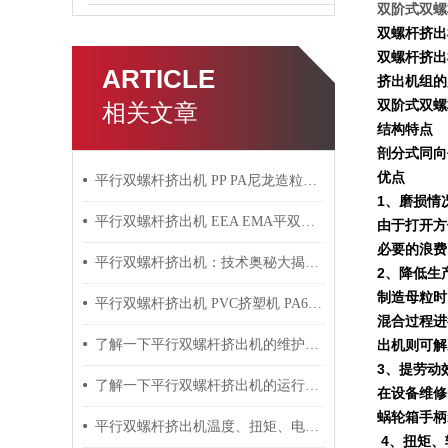
双阶式双螺杆
双螺杆挤出
双螺杆挤出
ARTICLE
挤出机组的
双阶式双螺杆
相关文章
结构特点
剖分式同向
优点
平行双螺杆挤出机 PP PA尼龙造粒机技术参数
1
、磨损情
平行双螺杆挤出机 EEA EMA平双挤出机 双螺杆挤出机技术参数
由于打开方
必要的浪费
平行双螺杆挤出机：技术奥秘大揭秘！
2
、降低生
制造母粒时
平行双螺杆挤出机 PVC挤塑机 PA6+玻纤挤出造粒机技术参数
混合过程进
了解一下平行双螺杆挤出机的维护保养方法吧
出机则可解
3
、提劳动
了解一下平行双螺杆挤出机的运行过程吧
在设备维修
蜗轮箱手柄
平行双螺杆挤出机温度、扭矩、电流控制要点
4
、扭矩、