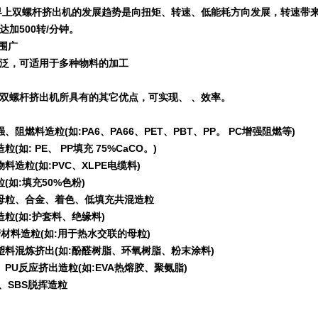
界上双螺杆挤出机的发展趋势是向扭矩、转速、低能耗方向发展，转速带
达加
500
转
/
分钟。
围广
泛，可适用于多种物料的加工
双螺杆挤出机所具有的其它优点，可实现、 、效率。
强、阻燃料造粒
(
如
:PA6
、
PA66
、
PET
、
PBT
、
PP
。
PC
增强阻燃等
)
造粒
(
如
: PE
、
PP
填充
75%CaCO
。
)
物料造粒
(
如
:PVC
、
XLPE
电缆料
)
粒
(
如
:
填充
50%
色粉
)
母粒、合金、着色、低填充共混造粒
造粒
(
如
:
护套料、绝缘料
)
管材料造粒
(
如
:
用于热水交联的母粒
)
塑料混炼挤出
(
如
:
酚醛树脂、环氧树脂、粉末涂料
)
、
PU
反应挤出造粒
(
如
:EVA
热熔胶、聚氨脂
)
、
SBS
脱挥造粒