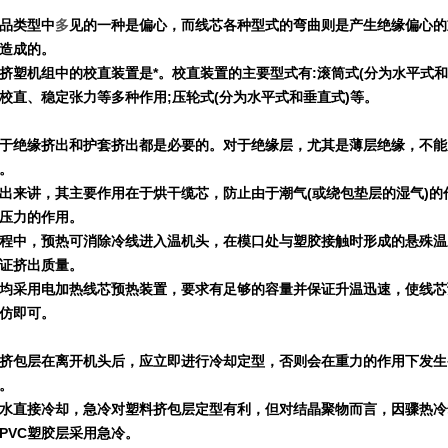
品类型中
多
见的一种是偏心，而线芯各种型式的弯曲则是产生绝缘偏心的
造成的。
挤塑机组中的校直装置是*。校直装置的主要型式有
:
滚筒式
(
分为水平式和
校直、稳定张力等多种作用
;
压轮式
(
分为水平式和垂直式
)
等。
于绝缘挤出和护套挤出都是必要的。对于绝缘层，尤其是薄层绝缘，不能
。
出来讲，其主要作用在于烘干缆芯，防止由于潮气
(
或绕包垫层的湿气
)
的
压力的作用。
程中，预热可消除冷线进入温机头，在模口处与塑胶接触时形成的悬殊温
证挤出质量。
均采用电加热线芯预热装置，要求有足够的容量并保证升温迅速，使线芯
仿即可。
挤包层在离开机头后，应立即进行冷却定型，否则会在重力的作用下发生
。
水直接冷却，急冷对塑料挤包层定型有利，但对结晶聚物而言，因骤热冷
PVC
塑胶层采用急冷。