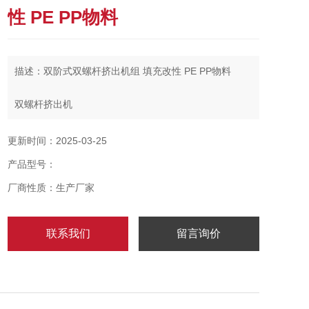
性 PE PP物料
描述：双阶式双螺杆挤出机组 填充改性 PE PP物料
双螺杆挤出机
双螺杆挤出机组的辅机主要包括放线装置、校直装置、
更新时间：2025-03-25
预热装置、冷却装置、牵引装置、计米器、火花试验
产品型号：
机、收线装置。
厂商性质：生产厂家
挤出机组的用途不同其选配用的辅助设备也不尽相同，
如还有切断器、吹干器、印字装置等。
联系我们
留言询价