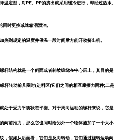
降温定型，对
PE
、
PP
的挤出就采用缓冷进行，即经过热水、
轮同时更换减速箱润滑油。
加热到规定的温度并保温一段时间后方能开动挤出机。
螺杆结构就是一个斜面或者斜坡缠绕在中心层上，其目的是
螺杆转动前几圈时
(
进料区
)
它们之间的相互摩擦力两种
;
二是
就处于受力平衡状态平衡。对于周向运动的螺杆来说，它是
的向前推力，那么它也同时给另外一个物体施加了一个大小
纹，假如从后面看，它们是反向转动，它们通过旋转运动向