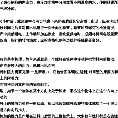
了减少制品的内应力，在冷却水槽中分段放置不同温度的水，使制品逐渐
三段冷却。
00
小时后，减速箱中会有齿轮磨下来的铁屑或其它杂质，所以，应清洗齿
段时间之后要对挤出机进行一次全面的检查，检查所有螺钉的松紧情况。
产中突然断电，主传动和加热停止，当恢复供电时，必须将料筒各段重新
仪表、指针的转向满度，应检查热电偶等边线的接触是否良好。
程的基本机理，简单来说就是一个螺杆在筒体中转动并把塑料向前推动。
便克服较大的阻力。就挤出机而言，
种种阻力需要克服
:
一是摩擦力，它包含固体颗粒
(
进料
)
对筒壁的摩擦力和
上的附着力
;
向前推动时其内部的物流阻力。
理，如果一个物体在某个方向上处于静止，那么这个物体上在这个方向上
动的，
杆上的轴向力处在平衡状态。所以说假如螺杆给塑料熔体施加了一个很大
是方向向后推力。
施加的推力是作用在进料口后面的止推轴承上。大多数单螺杆都是右旋螺