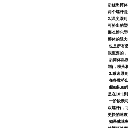
后旋出筒体
两个螺杆是
2.
温度原则
可挤出的塑
那么熔化塑
熔体的阻力
也是所有
很重要的，
后筒体温
制
)
，模头
3.
减速原
在多数挤
假如以如
是在
10:1
到
一阶段既
双螺杆
)
，
更快的速度
如果减速