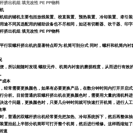
挤出机组 填充改性 PE PP物料
机
机组的辅机主要包括放线装置、校直装置、预热装置、冷却装置、牵引装
用途不同其选配用的辅助设备也不尽相同，如还有切断器、吹干器、印字
挤出机组 填充改性 PE PP物料
平行双螺杆挤出机的显著特点即为
:
机筒可剖分式 同时，螺杆和机筒内衬
况
便，所以能随时发现 螺纹元件、机筒内衬套的磨损程度，从而进行有效
。
产成本
，经常需要更换颜色，如果有必要更换产品，在数分钟时间内打开开启式
行分析。目前普通的双螺杆挤出机在更换颜色时，
需要用大量的清机料进
决这个问题，更换颜色时，只要几分钟时间就可快速打开机筒，进行人工
效率
时，普通的双螺杆挤出机经常要先把加热、冷却系统拆下，然后再整体抽
装置抬起上半部分机筒即可打开整个机筒，
然后进行维修。这样既缩短了
转速