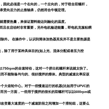
，因此必须是一个右向的，一个左向的，对于咬合双螺杆，
承受向后力的止推轴承，仍然符合牛顿定理。
就需要热量，来保证塑料能达到融化的温度。
而且在启动时非常重要，另外电机输进能量，即电机克服粘稠
除外。 在操作中，认识到筒体加热器其实并不是主要热源是
说，除了用于某种具体目的
(
如上光、流体分配或者压力控
约
1750rpm
的全速转动，这对一个挤出机螺杆来说就太快了。
短而不能制备均匀的、很好搅拌的熔体。典型的减速比率应该
一个大齿轮中心。对于一些慢速运行的机器
(
比如用于
UPVC
的
。而另一方面，一些用于搅拌的很长的双螺杆可以以
600rpm
或
和改变最大速度的一个减速阶段之间增加一个滑轮组，这要么