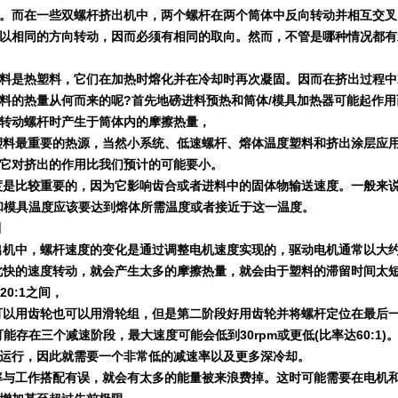
。而在一些双螺杆挤出机中，两个螺杆在两个筒体中反向转动并相互交叉
以相同的方向转动，因而必须有相同的取向。然而，不管是哪种情况都有
料是热塑料，它们在加热时熔化并在冷却时再次凝固。因而在挤出过程中
料的热量从何而来的呢
?
首先地磅进料预热和筒体
/
模具加热器可能起作用
转动螺杆时产生于筒体内的摩擦热量，
塑料最重要的热源，当然小系统、低速螺杆、熔体温度塑料和挤出涂层应用
它对挤出的作用比我们预计的可能要小。
度是比较重要的，因为它影响齿合或者进料中的固体物输送速度。一般来
和模具温度应该要达到熔体所需温度或者接近于这一温度。
则
出机中，螺杆速度的变化是通过调整电机速度实现的，驱动电机通常以大
此快的速度转动，就会产生太多的摩擦热量，就会由于塑料的滞留时间太
20:1
之间，
可以用齿轮也可以用滑轮组，但是第二阶段好用齿轮并将螺杆定位在最后
可能存在三个减速阶段，
最大速度可能会低到
30rpm
或更低
(
比率达
60:1)
运行，因此就需要一个非常低的减速率以及更多深冷却。
率与工作搭配有误，就会有太多的能量被来浪费掉。这时可能需要在电机