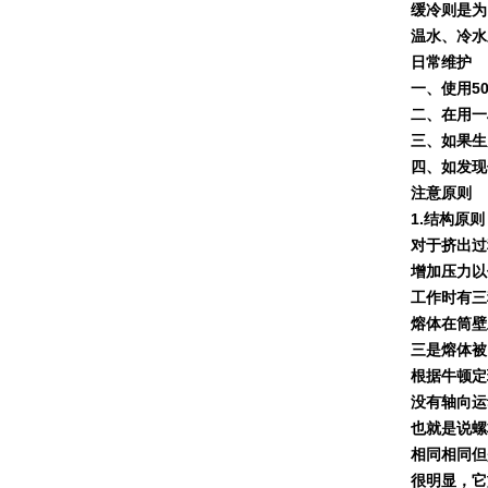
缓冷则是为
温水、冷水
日常维护
一、使用
5
二、在用一
三、如果生
四、如发现
注意原则
1.
结构原则
对于挤出过
增加压力以
工作时有三
熔体在筒壁
三是熔体被
根据牛顿定
没有轴向运
也就是说螺
相同相同但
很明显，它