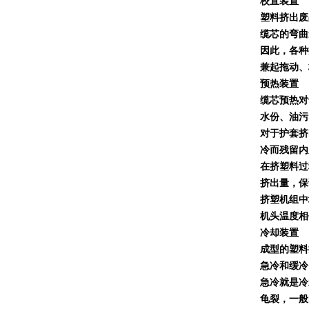
校直装置
塑料挤出废
缆芯的弯曲
因此，各种
兼起拖动、
预热装置
缆芯预热对
水份、油污
对于护套挤
冷而残留内
在挤塑料过
挤出量，保
挤塑机组中
机头温度相
冷却装置
成型的塑料
急冷和缓冷
急冷就是冷
龟裂，一般