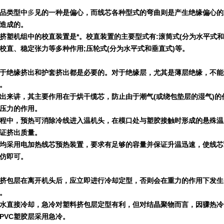
品类型中
多
见的一种是偏心，而线芯各种型式的弯曲则是产生绝缘偏心的
造成的。
挤塑机组中的校直装置是*。校直装置的主要型式有
:
滚筒式
(
分为水平式和
校直、稳定张力等多种作用
;
压轮式
(
分为水平式和垂直式
)
等。
于绝缘挤出和护套挤出都是必要的。对于绝缘层，尤其是薄层绝缘，不能
。
出来讲，其主要作用在于烘干缆芯，防止由于潮气
(
或绕包垫层的湿气
)
的
压力的作用。
程中，预热可消除冷线进入温机头，在模口处与塑胶接触时形成的悬殊温
证挤出质量。
均采用电加热线芯预热装置，要求有足够的容量并保证升温迅速，使线芯
仿即可。
挤包层在离开机头后，应立即进行冷却定型，否则会在重力的作用下发生
。
水直接冷却，急冷对塑料挤包层定型有利，但对结晶聚物而言，因骤热冷
PVC
塑胶层采用急冷。