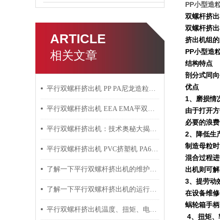
PP小型造
双螺杆挤出
双螺杆挤出
ARTICLE
挤出机组的
PP小型造
相关文章
结构特点
剖分式同向
优点
平行双螺杆挤出机 PP PA尼龙造粒机技术参数
1
、磨损情
平行双螺杆挤出机 EEA EMA平双挤出机 双螺杆挤出机技术参数
由于打开方
必要的浪费
平行双螺杆挤出机：技术奥秘大揭秘！
2
、降低生
制造母粒时
平行双螺杆挤出机 PVC挤塑机 PA6+玻纤挤出造粒机技术参数
混合过程进
了解一下平行双螺杆挤出机的维护保养方法吧
出机则可解
3
、提劳动
了解一下平行双螺杆挤出机的运行过程吧
在设备维修
蜗轮箱手柄
平行双螺杆挤出机温度、扭矩、电流控制要点
4
、扭矩、