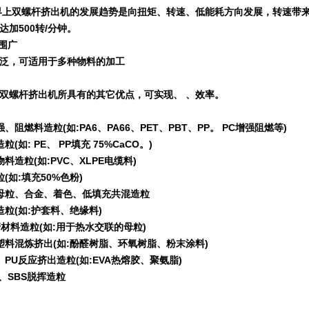
界上双螺杆挤出机的发展趋势是向扭矩、转速、低能耗方向发展，转速带
达加
500
转
/
分钟。
围广
泛，可适用于多种物料的加工
双螺杆挤出机所具有的其它优点，可实现、 、效率。
强、阻燃料造粒
(
如
:PA6
、
PA66
、
PET
、
PBT
、
PP
。
PC
增强阻燃等
)
造粒
(
如
: PE
、
PP
填充
75%CaCO
。
)
物料造粒
(
如
:PVC
、
XLPE
电缆料
)
粒
(
如
:
填充
50%
色粉
)
母粒、合金、着色、低填充共混造粒
造粒
(
如
:
护套料、绝缘料
)
管材料造粒
(
如
:
用于热水交联的母粒
)
塑料混炼挤出
(
如
:
酚醛树脂、环氧树脂、粉末涂料
)
、
PU
反应挤出造粒
(
如
:EVA
热熔胶、聚氨脂
)
、
SBS
脱挥造粒