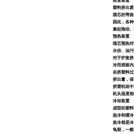
校直装置
塑料挤出废
缆芯的弯曲
因此，各种
兼起拖动、
预热装置
缆芯预热对
水份、油污
对于护套挤
冷而残留内
在挤塑料过
挤出量，保
挤塑机组中
机头温度相
冷却装置
成型的塑料
急冷和缓冷
急冷就是冷
龟裂，一般