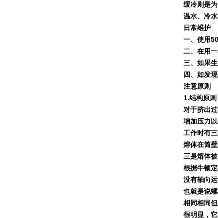
缓冷则是为
温水、冷水
日常维护
一、使用
5
二、在用一
三、如果生
四、如发现
注意原则
1.
结构原则
对于挤出过
增加压力以
工作时有三
熔体在筒壁
三是熔体被
根据牛顿定
没有轴向运
也就是说螺
相同相同但
很明显，它