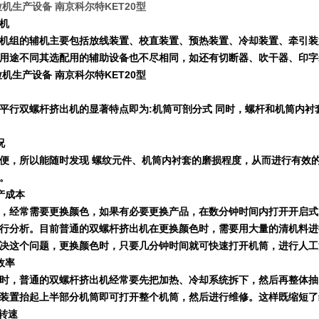
粒机生产设备 南京科尔特KET20型
机
机组的辅机主要包括放线装置、校直装置、预热装置、冷却装置、牵引装
用途不同其选配用的辅助设备也不尽相同，如还有切断器、吹干器、印字
粒机生产设备 南京科尔特KET20型
平行双螺杆挤出机的显著特点即为
:
机筒可剖分式 同时，螺杆和机筒内衬
况
便，所以能随时发现 螺纹元件、机筒内衬套的磨损程度，从而进行有效
。
产成本
，经常需要更换颜色，如果有必要更换产品，在数分钟时间内打开开启式
行分析。目前普通的双螺杆挤出机在更换颜色时，
需要用大量的清机料进
决这个问题，更换颜色时，只要几分钟时间就可快速打开机筒，进行人工
效率
时，普通的双螺杆挤出机经常要先把加热、冷却系统拆下，然后再整体抽
装置抬起上半部分机筒即可打开整个机筒，
然后进行维修。这样既缩短了
转速