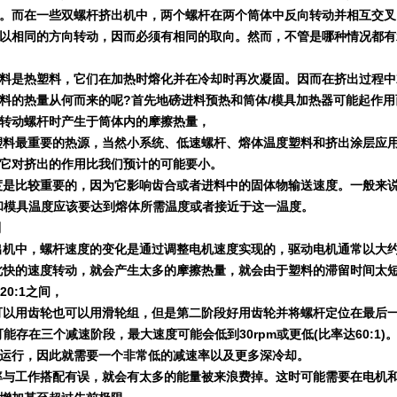
。而在一些双螺杆挤出机中，两个螺杆在两个筒体中反向转动并相互交叉
以相同的方向转动，因而必须有相同的取向。然而，不管是哪种情况都有
料是热塑料，它们在加热时熔化并在冷却时再次凝固。因而在挤出过程中
料的热量从何而来的呢
?
首先地磅进料预热和筒体
/
模具加热器可能起作用
转动螺杆时产生于筒体内的摩擦热量，
塑料最重要的热源，当然小系统、低速螺杆、熔体温度塑料和挤出涂层应用
它对挤出的作用比我们预计的可能要小。
度是比较重要的，因为它影响齿合或者进料中的固体物输送速度。一般来
和模具温度应该要达到熔体所需温度或者接近于这一温度。
则
出机中，螺杆速度的变化是通过调整电机速度实现的，驱动电机通常以大
此快的速度转动，就会产生太多的摩擦热量，就会由于塑料的滞留时间太
20:1
之间，
可以用齿轮也可以用滑轮组，但是第二阶段好用齿轮并将螺杆定位在最后
可能存在三个减速阶段，
最大速度可能会低到
30rpm
或更低
(
比率达
60:1)
运行，因此就需要一个非常低的减速率以及更多深冷却。
率与工作搭配有误，就会有太多的能量被来浪费掉。这时可能需要在电机