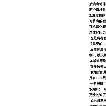
后旋出筒体
两个螺杆是
2.
温度原则
可挤出的塑
那么熔化塑
熔体的阻力
也是所有
很重要的，
后筒体温
制
)
，模头
3.
减速原
在多数挤
假如以如
是在
10:1
到
一阶段既
双螺杆
)
，
更快的速度
如果减速