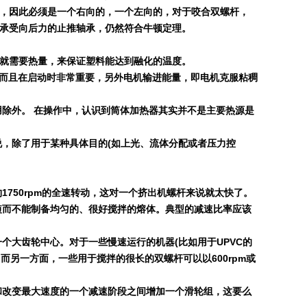
，因此必须是一个右向的，一个左向的，对于咬合双螺杆，
承受向后力的止推轴承，仍然符合牛顿定理。
就需要热量，来保证塑料能达到融化的温度。
而且在启动时非常重要，另外电机输进能量，即电机克服粘稠
除外。 在操作中，认识到筒体加热器其实并不是主要热源是
说，除了用于某种具体目的
(
如上光、流体分配或者压力控
约
1750rpm
的全速转动，这对一个挤出机螺杆来说就太快了。
短而不能制备均匀的、很好搅拌的熔体。典型的减速比率应该
一个大齿轮中心。对于一些慢速运行的机器
(
比如用于
UPVC
的
。而另一方面，一些用于搅拌的很长的双螺杆可以以
600rpm
或
和改变最大速度的一个减速阶段之间增加一个滑轮组，这要么