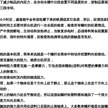
了减少制品的内应力，在冷却水槽中分段放置不同温度的水，使制品逐渐
三段冷却。
00
小时后，减速箱中会有齿轮磨下来的铁屑或其它杂质，所以，应清洗齿
段时间之后要对挤出机进行一次全面的检查，检查所有螺钉的松紧情况。
产中突然断电，主传动和加热停止，当恢复供电时，必须将料筒各段重新
仪表、指针的转向满度，应检查热电偶等边线的接触是否良好。
程的基本机理，简单来说就是一个螺杆在筒体中转动并把塑料向前推动。
便克服较大的阻力。就挤出机而言，
种种阻力需要克服
:
一是摩擦力，它包含固体颗粒
(
进料
)
对筒壁的摩擦力和
上的附着力
;
向前推动时其内部的物流阻力。
理，如果一个物体在某个方向上处于静止，那么这个物体上在这个方向上
动的，
杆上的轴向力处在平衡状态。所以说假如螺杆给塑料熔体施加了一个很大
是方向向后推力。
施加的推力是作用在进料口后面的止推轴承上。大多数单螺杆都是右旋螺