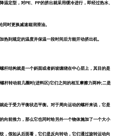
降温定型，对
PE
、
PP
的挤出就采用缓冷进行，即经过热水、
轮同时更换减速箱润滑油。
加热到规定的温度并保温一段时间后方能开动挤出机。
螺杆结构就是一个斜面或者斜坡缠绕在中心层上，其目的是
螺杆转动前几圈时
(
进料区
)
它们之间的相互摩擦力两种
;
二是
就处于受力平衡状态平衡。对于周向运动的螺杆来说，它是
的向前推力，那么它也同时给另外一个物体施加了一个大小
纹，假如从后面看，它们是反向转动，它们通过旋转运动向