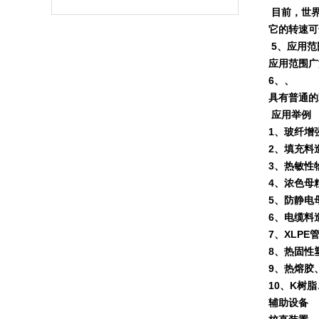
目前，世
它的转速可
5
、应用范
应用范围广
6
、、
具有普通的
应用举例
1
、玻纤增
2
、填充料
3
、热敏性
4
、浓色母
5
、防静电
6
、电缆料
7
、
XLPE
8
、热固性
9
、热熔胶
10
、
K
树脂
辅助设备