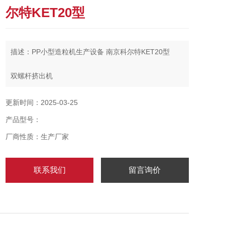
尔特KET20型
描述：PP小型造粒机生产设备 南京科尔特KET20型
双螺杆挤出机
双螺杆挤出机组的辅机主要包括放线装置、校直装置、
更新时间：2025-03-25
预热装置、冷却装置、牵引装置、计米器、火花试验
产品型号：
机、收线装置。
厂商性质：生产厂家
挤出机组的用途不同其选配用的辅助设备也不尽相同，
如还有切断器、吹干器、印字装置等。
联系我们
留言询价