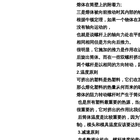
熔体在筒壁上的附着力
;
三是熔体被向前推动时其内部的
根据牛顿定理，如果一个物体在
没有轴向运动的，
也就是说螺杆上的轴向力处在平
相同相同但是方向向后推力。
很明显，它施加的推力是作用在
后旋出筒体。而在一些双螺杆挤
两个螺杆是以相同的方向转动，
2.
温度原则
可挤出的塑料是热塑料，它们在
那么熔化塑料的热量从何而来的
熔体的阻力转动螺杆时产生于筒
也是所有塑料最重要的热源，当
很重要的，它对挤出的作用比我
后筒体温度是比较重要的，因为
制
)
，模头和模具温度应该要达到
3.
减速原则
在多数挤出机中，螺杆速度的变