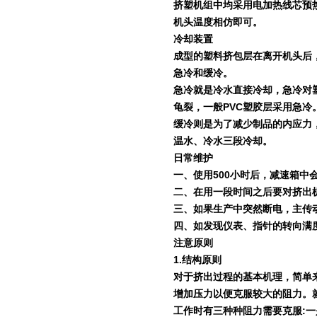
挤塑机组中均采用电加热线芯预
机头温度相仿即可。
冷却装置
成型的塑料挤包层在离开机头后
急冷和缓冷。
急冷就是冷水直接冷却，急冷对
龟裂，一般
PVC
塑胶层采用急冷
缓冷则是为了减少制品的内应力
温水、冷水三段冷却。
日常维护
一、使用
500
小时后，减速箱中
二、在用一段时间之后要对挤出
三、如果生产中突然断电，主传
四、如发现仪表、指针的转向满
注意原则
1.
结构原则
对于挤出过程的基本机理，简单
增加压力以便克服较大的阻力。
工作时有三种种阻力需要克服
:
一