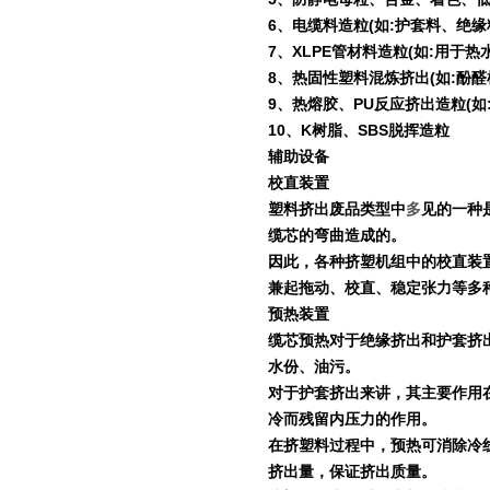
6
、电缆料造粒
(
如
:
护套料、绝缘
7
、
XLPE
管材料造粒
(
如
:
用于热
8
、热固性塑料混炼挤出
(
如
:
酚醛
9
、热熔胶、
PU
反应挤出造粒
(
如
10
、
K
树脂、
SBS
脱挥造粒
辅助设备
校直装置
塑料挤出废品类型中
多
见的一种
缆芯的弯曲造成的。
因此，各种挤塑机组中的校直装
兼起拖动、校直、稳定张力等多
预热装置
缆芯预热对于绝缘挤出和护套挤
水份、油污。
对于护套挤出来讲，其主要作用
冷而残留内压力的作用。
在挤塑料过程中，预热可消除冷
挤出量，保证挤出质量。