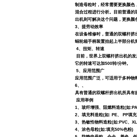
制造母粒时，经常需要更换颜色
混合过程进行分析。目前普通的
出机则可解决这个问题，更换颜
3
、提劳动效率
在设备维修时，普通的双螺杆挤
蜗轮箱手柄装置抬起上半部分机
4
、扭矩、转速
目前，世界上双螺杆挤出机的发
它的转速可达加
500
转
/
分钟。
5
、应用范围广
应用范围广泛，可适用于多种物
6
、、
具有普通的双螺杆挤出机所具有
应用举例
1
、玻纤增强、阻燃料造粒
(
如
:P
2
、填充料造粒
(
如
: PE
、
PP
填充
3
、热敏性物料造粒
(
如
:PVC
、
X
4
、浓色母粒
(
如
:
填充
50%
色粉
)
5
、防静电母粒、合金、着色、