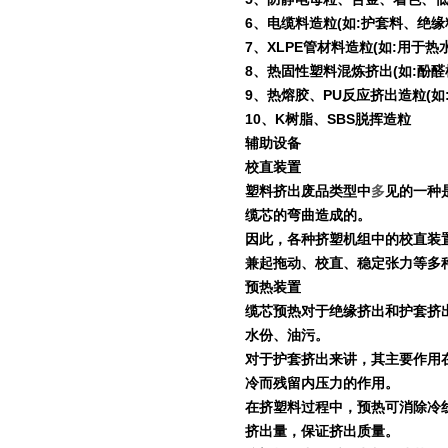
6
、电缆料造粒
(
如
:
护套料、绝缘
7
、
XLPE
管材料造粒
(
如
:
用于热
8
、热固性塑料混炼挤出
(
如
:
酚醛
9
、热熔胶、
PU
反应挤出造粒
(
如
10
、
K
树脂、
SBS
脱挥造粒
辅助设备
校直装置
塑料挤出废品类型中
多
见的一种
缆芯的弯曲造成的。
因此，各种挤塑机组中的校直装
兼起拖动、校直、稳定张力等多
预热装置
缆芯预热对于绝缘挤出和护套挤
水份、油污。
对于护套挤出来讲，其主要作用
冷而残留内压力的作用。
在挤塑料过程中，预热可消除冷
挤出量，保证挤出质量。