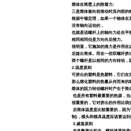
熔体在筒壁上的附着力
;
三是熔体被向前推动时其内部的
根据牛顿定理，如果一个物体在
没有轴向运动的，
也就是说螺杆上的轴向力处在平
相同相同但是方向向后推力。
很明显，它施加的推力是作用在
后旋出筒体。而在一些双螺杆挤
两个螺杆是以相同的方向转动，
2.
温度原则
可挤出的塑料是热塑料，它们在
那么熔化塑料的热量从何而来的
熔体的阻力转动螺杆时产生于筒
也是所有塑料最重要的热源，当
很重要的，它对挤出的作用比我
后筒体温度是比较重要的，因为
制
)
，模头和模具温度应该要达到
3.
减速原则
在多数挤出机中，螺杆速度的变