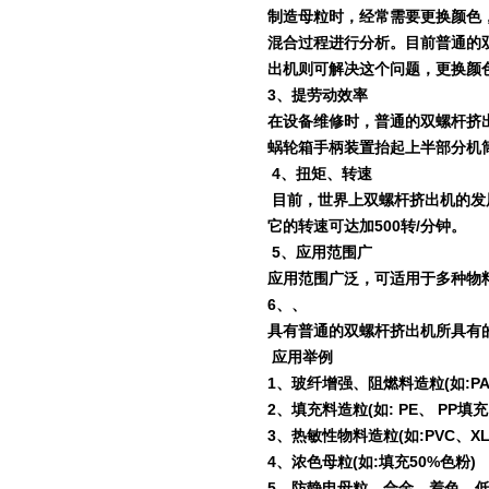
制造母粒时，经常需要更换颜色
混合过程进行分析。目前普通的
出机则可解决这个问题，更换颜
3
、提劳动效率
在设备维修时，普通的双螺杆挤
蜗轮箱手柄装置抬起上半部分机
4
、扭矩、转速
目前，世界上双螺杆挤出机的发
它的转速可达加
500
转
/
分钟。
5
、应用范围广
应用范围广泛，可适用于多种物
6
、、
具有普通的双螺杆挤出机所具有
应用举例
1
、玻纤增强、阻燃料造粒
(
如
:P
2
、填充料造粒
(
如
: PE
、
PP
填充
3
、热敏性物料造粒
(
如
:PVC
、
X
4
、浓色母粒
(
如
:
填充
50%
色粉
)
5
、防静电母粒、合金、着色、