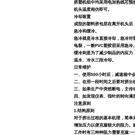
挤塑机组中均采用电加热线芯预
机头温度相仿即可。
冷却装置
成型的塑料挤包层在离开机头后
急冷和缓冷。
急冷就是冷水直接冷却，急冷对
龟裂，一般
PVC
塑胶层采用急冷
缓冷则是为了减少制品的内应力
温水、冷水三段冷却。
日常维护
一、使用
500
小时后，减速箱中
二、在用一段时间之后要对挤出
三、如果生产中突然断电，主传
四、如发现仪表、指针的转向满
注意原则
1.
结构原则
对于挤出过程的基本机理，简单
增加压力以便克服较大的阻力。
工作时有三种种阻力需要克服
:
一