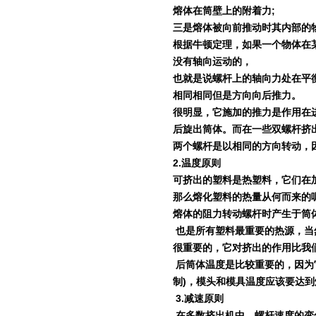
熔体在筒壁上的附着力
;
三是熔体被向前推动时其内部的
根据牛顿定理，如果一个物体在
没有轴向运动的，
也就是说螺杆上的轴向力处在平
相同相同但是方向向后推力。
很明显，它施加的推力是作用在
后旋出筒体。而在一些双螺杆挤
两个螺杆是以相同的方向转动，
2.
温度原则
可挤出的塑料是热塑料，它们在
那么熔化塑料的热量从何而来的
熔体的阻力转动螺杆时产生于筒
也是所有塑料最重要的热源，当
很重要的，它对挤出的作用比我
后筒体温度是比较重要的，因为
制
)
，模头和模具温度应该要达到
3.
减速原则
在多数挤出机中，螺杆速度的变