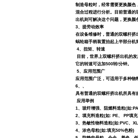
制造母粒时，经常需要更换颜色
混合过程进行分析。目前普通的
出机则可解决这个问题，更换颜
3
、提劳动效率
在设备维修时，普通的双螺杆挤
蜗轮箱手柄装置抬起上半部分机
4
、扭矩、转速
目前，世界上双螺杆挤出机的发
它的转速可达加
500
转
/
分钟。
5
、应用范围广
应用范围广泛，可适用于多种物
6
、、
具有普通的双螺杆挤出机所具有
应用举例
1
、玻纤增强、阻燃料造粒
(
如
:P
2
、填充料造粒
(
如
: PE
、
PP
填充
3
、热敏性物料造粒
(
如
:PVC
、
X
4
、浓色母粒
(
如
:
填充
50%
色粉
)
5
、防静电母粒、合金、着色、