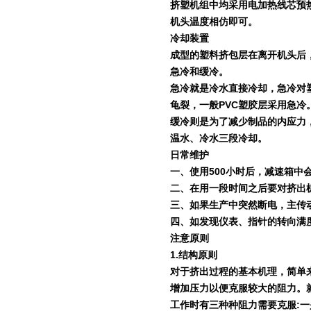
挤塑机组中均采用电加热线芯预
机头温度相仿即可。
冷却装置
成型的塑料挤包层在离开机头后
急冷和缓冷。
急冷就是冷水直接冷却，急冷对
龟裂，一般
PVC
塑胶层采用急冷
缓冷则是为了减少制品的内应力
温水、冷水三段冷却。
日常维护
一、使用
500
小时后，减速箱中
二、在用一段时间之后要对挤出
三、如果生产中突然断电，主传
四、如发现仪表、指针的转向满
注意原则
1.
结构原则
对于挤出过程的基本机理，简单
增加压力以便克服较大的阻力。
工作时有三种种阻力需要克服
:
一