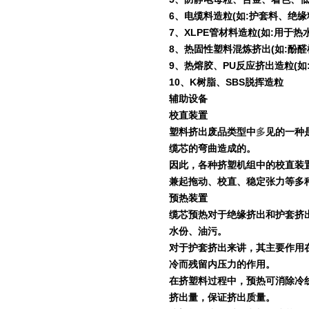
6
、电缆料造粒
(
如
:
护套料、绝缘
7
、
XLPE
管材料造粒
(
如
:
用于热
8
、热固性塑料混炼挤出
(
如
:
酚醛
9
、热熔胶、
PU
反应挤出造粒
(
如
10
、
K
树脂、
SBS
脱挥造粒
辅助设备
校直装置
塑料挤出废品类型中
多
见的一种
缆芯的弯曲造成的。
因此，各种挤塑机组中的校直装
兼起拖动、校直、稳定张力等多
预热装置
缆芯预热对于绝缘挤出和护套挤
水份、油污。
对于护套挤出来讲，其主要作用
冷而残留内压力的作用。
在挤塑料过程中，预热可消除冷
挤出量，保证挤出质量。