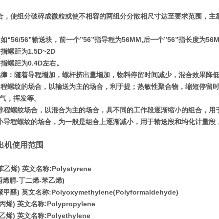
合，使组分破碎成微粒或使不相容的两组分分散相尺寸达至要求范围，主
：如
“56/56”
输送块，前一个
”56”
指导程为
56MM,
后一个
”56”
指长度为
56
，指螺距为
1.5D~2D
，指螺距为
0.4D
左右。
规律：随着导程增加，螺杆挤出量增加，物料停留时间减少，混合效果降
导程螺纹的场合，以输送为主的场合，利于提；热敏性聚合物，缩短停留
气，挥发等。
导程螺纹场合，以混合为主的场合，具不同的工作段逐渐缩小的组合，用
小导程螺纹的场合，为一般是组合上逐渐减小，用于输送段和均化计量段
出机使用范围
苯乙烯
)
英文名称
:Polystyrene
丙烯腈
-
丁二烯
-
苯乙烯
)
聚甲醛
)
英文名称
:Polyoxymethylene(Polyformaldehyde)
丙烯
)
英文名称
:Polypropylene
乙烯
)
英文名称
:Polyethylene