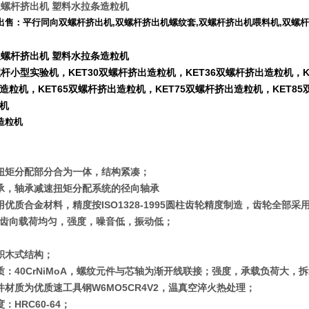
机双螺杆挤出机 塑料水拉条造粒机
出售：平行同向双螺杆挤出机,双螺杆挤出机螺纹套,双螺杆挤出机喂料机,双螺杆
机双螺杆挤出机 塑料水拉条造粒机
双螺杆小型实验机，KET30双螺杆挤出造粒机，KET36双螺杆挤出造粒机，K
造粒机，KET65双螺杆挤出造粒机，KET75双螺杆挤出造粒机，KET85双
机
造粒机
扭矩分配部分合为一体，结构紧凑；
承，轴承减速扭矩分配系统的径向轴承
用优质合金材料，精度按
ISO1328-1995
圆柱齿轮精度制造，齿轮全部采
齿向载荷均匀，强度，噪音低，振动低；
积木式结构；
质：
40CrNiMoA
，螺纹元件与芯轴为渐开线联接；强度，承载负荷大，拆
件材质为优质速工具钢
W6MO5CR4V2
，温真空淬火热处理；
度：
HRC60-64
；