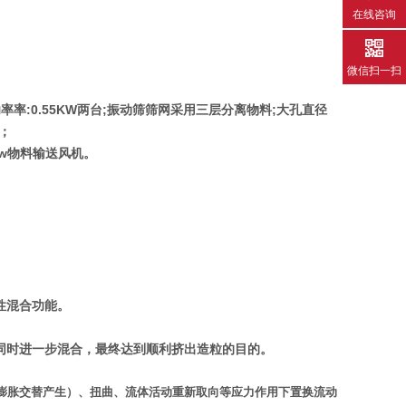
在线咨询
微信扫一扫
功率率
:0.55KW
两台
;
振动筛筛网采用三层分离物料
;
大孔直径
；
w
物料输送风机。
性混合功能。
同时进一步混合，最终达到顺利挤出造粒的目的。
膨胀交替产生）、扭曲、流体活动重新取向等应力作用下置换流动