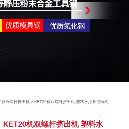
> KET20机双螺杆挤出机 塑料水拉条造粒机
平行双螺杆挤出机
KET20机双螺杆挤出机 塑料水