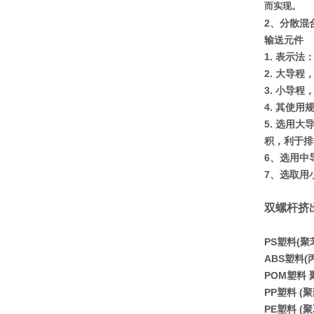
而实现。
2
、分散混
输送元件
1.
表示法
2.
大导程
3.
小导程
4.
其使用
5.
选用大
积，利于排
6
、选用中
7
、选取用
双螺杆挤
PS
塑料
(
聚
ABS
塑料
(
POM
塑料 
PP
塑料
(
聚
PE
塑料
(
聚