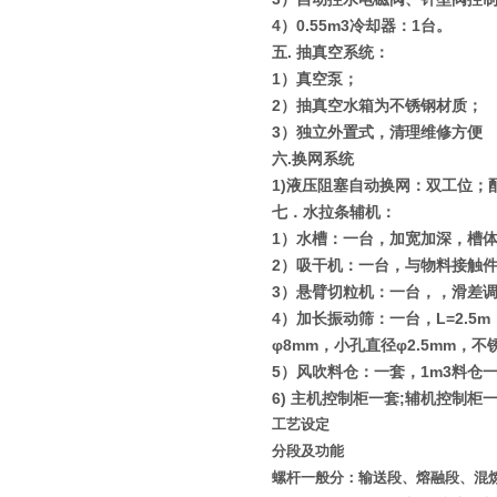
4
）
0.55m3
冷却器：
1
台。
五
.
抽真空系统：
1
）真空泵；
2
）抽真空水箱为不锈钢材质；
3
）独立外置式，清理维修方便
六
.
换网系统
1)
液压阻塞自动换网：双工位；
七．水拉条辅机：
1
）水槽：一台，加宽加深，槽
2
）吸干机：一台，与物料接触
3
）悬臂切粒机：一台，，滑差
4
）加长振动筛：一台，
L=2.5m
φ8mm
，小孔直径
φ2.5mm
，不
5
）风吹料仓：一套，
1m3
料仓
6)
主机控制柜一套
;
辅机控制柜
工艺设定
分段及功能
螺杆一般分：输送段、熔融段、混