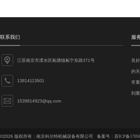
联系我们
服
江苏南京市溧水区柘塘镇柘宁东路371号
良好
的关
13814113501
常重
到重
1539814923@qq.com
©2026 版权所有：南京科尔特机械设备有限公司 备案号：
苏ICP备1705