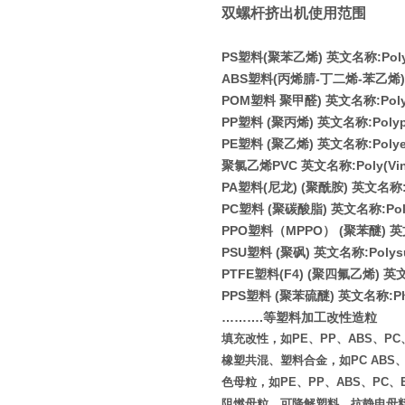
双螺杆挤出机使用范围
PS
塑料
(
聚苯乙烯
)
英文名称
:Pol
ABS
塑料
(
丙烯腈
-
丁二烯
-
苯乙烯
)
POM
塑料 聚甲醛
)
英文名称
:Pol
PP
塑料
(
聚丙烯
)
英文名称
:Poly
PE
塑料
(
聚乙烯
)
英文名称
:Poly
聚氯乙烯
PVC
英文名称
:Poly(Vi
PA
塑料
(
尼龙
) (
聚酰胺
)
英文名称
PC
塑料
(
聚碳酸脂
)
英文名称
:Po
PPO
塑料（
MPPO
）
(
聚苯醚
)
英
PSU
塑料
(
聚砜
)
英文名称
:Polys
PTFE
塑料
(F4) (
聚四氟乙烯
)
英
PPS
塑料
(
聚苯硫醚
)
英文名称
:P
………
.
等塑料加工改性造粒
填充改性，如PE、PP、ABS、PC、E
橡塑共混、塑料合金，如PC ABS、PA
色母粒，如PE、PP、ABS、PC、
阻燃母粒、可降解塑料、抗静电母