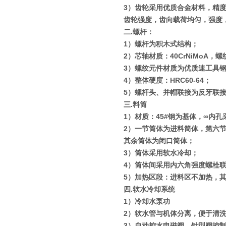
3
）齿轮采用优质合金材料，精
齿轮强度，齿向载荷均匀，强度
二
.
螺杆：
1
）螺杆为积木式结构；
2
）芯轴材质：
40CrNiMoA
，螺
3
）螺纹元件材质为优质速工具
4
）整体硬度：
HRC60-64
；
5
）螺杆头、并帽联接为反牙联
三
.
料筒
1
）材质：
45#
钢为基体，
∞
内孔
2
）一节筒体为进料筒体，第六
其余筒体为闭口筒体；
3
）筒体采用软水冷却；
4
）筒体间采用内六角强度螺栓
5
）加热区段：进料区不加热，
四
.
软水冷却系统
1
）冷却水泵功
2
）软水管与机体分离，便于清
3
）自动控水电磁阀、针型阀控