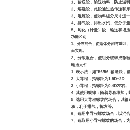
1
、输送段，输送物料，防止溢
2
、熔融段，此段通过热传递和
3
、混炼段，使物料组分尺寸进
4
、排气段，排出水汽、低分子
5
、均化（计量）段，输送和增
功能区别
1
、分布混合，使熔体分割与重组，
而实现。
2
、分散混合，使组分破碎成微
输送元件
1.
表示法：如
“56/56”
输送块，
2.
大导程，指螺距为
1.5D~2D
3.
小导程，指螺距为
0.4D
左右。
4.
其使用规律：随着导程增加，
5.
选用大导程螺纹的场合，以输
积，利于排气，挥发等。
6
、选用中导程螺纹场合，以混
7
、选取用小导程螺纹的场合，