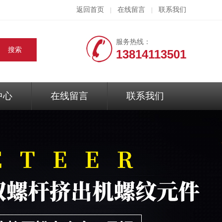
返回首页
在线留言
联系我们
|
|
服务热线：
13814113501
中心
在线留言
联系我们