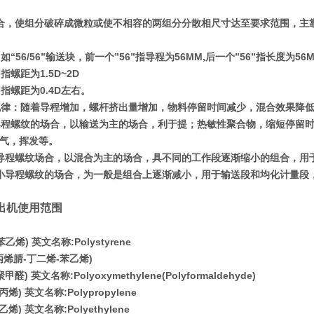
合，使组分破碎成微粒或使不相容的两组分分散相尺寸达至要求范围，主
：如
“56/56”
输送块，前一个
”56”
指导程为
56MM,
后一个
”56”
指长度为
56
，指螺距为
1.5D~2D
，指螺距为
0.4D
左右。
规律：随着导程增加，螺杆挤出量增加，物料停留时间减少，混合效果降
导程螺纹的场合，以输送为主的场合，利于提；热敏性聚合物，缩短停留
气，挥发等。
导程螺纹场合，以混合为主的场合，具不同的工作段逐渐缩小的组合，用
小导程螺纹的场合，为一般是组合上逐渐减小，用于输送段和均化计量段
出机使用范围
苯乙烯
)
英文名称
:Polystyrene
丙烯腈
-
丁二烯
-
苯乙烯
)
聚甲醛
)
英文名称
:Polyoxymethylene(Polyformaldehyde)
丙烯
)
英文名称
:Polypropylene
乙烯
)
英文名称
:Polyethylene