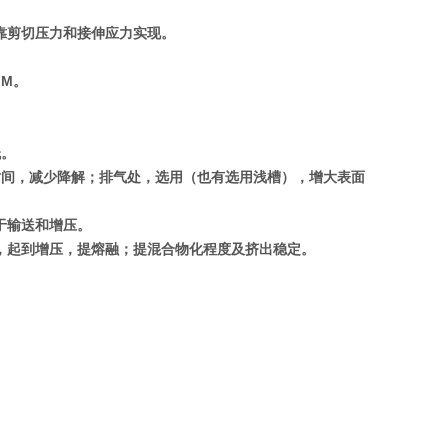
靠剪切压力和接伸应力实现。
MM
。
低。
时间，减少降解；排气处，选用（也有选用浅槽），增大表面
于输送和增压。
，起到增压，提熔融；提混合物化程度及挤出稳定。