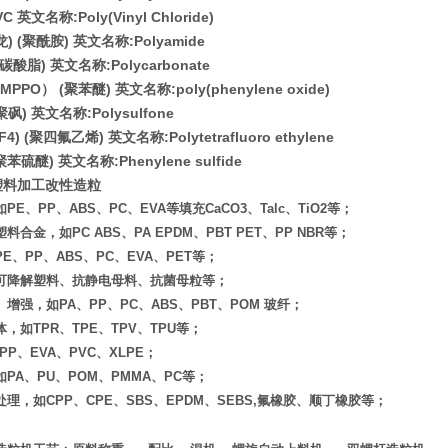
VC
英文名称
:Poly(Vinyl Chloride)
龙
) (
聚酰胺
)
英文名称
:Polyamide
碳酸脂
)
英文名称
:Polycarbonate
MPPO
）
(
聚苯醚
)
英文名称
:poly(phenylene oxide)
聚砜
)
英文名称
:Polysulfone
F4) (
聚四氟乙烯
)
英文名称
:Polytetrafluoro ethylene
聚苯硫醚
)
英文名称
:Phenylene sulfide
塑料加工改性造粒
E、PP、ABS、PC、EVA等填充CaCO3、Talc、TiO2等；
合金，如PC ABS、PA EPDM、PBT PET、PP NBR等；
E、PP、ABS、PC、EVA、PET等；
可降解塑料、抗静电母料、抗菌母粒等；
增强，如PA、PP、PC、ABS、PBT、POM 玻纤；
，如TPR、TPE、TPV、TPU等；
PP、EVA、PVC、XLPE；
PA、PU、POM、PMMA、PC等；
理，如CPP、CPE、SBS、EPDM、SEBS,氟橡胶、顺丁橡胶等；