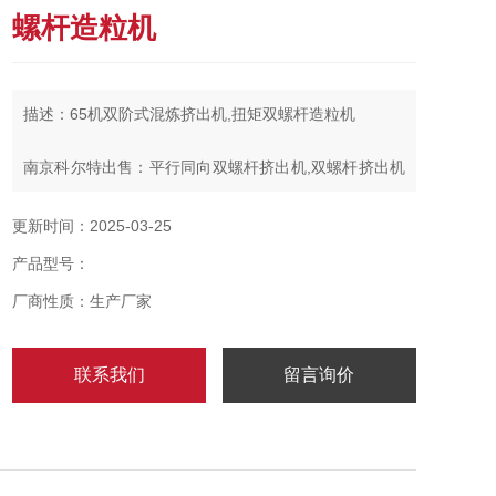
螺杆造粒机
描述：65机双阶式混炼挤出机,扭矩双螺杆造粒机
南京科尔特出售：平行同向双螺杆挤出机,双螺杆挤出机
螺纹套,双螺杆挤出机喂料机,双螺杆挤出机筒体,双螺杆
挤出机芯轴,双螺杆挤出机加热器,双螺杆挤出机辅机
更新时间：2025-03-25
产品型号：
厂商性质：生产厂家
联系我们
留言询价