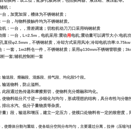
自动换网：双工位；配多孔板两块；包括换网器、液压站、液压缸等。
辅机：
一台，加宽加深，槽体为不锈钢材质；
：一台，与物料接触件均为不锈钢材质。
粒机：一台，，滑差调速；切粒机动刀刀口采用钨钢材质
动筛：一台，
L=2.5m
，电机采用
:
震动
用
电机
;
震动量可以调节大小
:
电机
孔直径
φ2.5mm
，不锈钢材质，冷却方式采用风冷
;
冷却电机功率
:0.75kw
仓：一套，
1m3
料仓一件，不锈钢材质；采用
φ130mm
不锈钢管联接；
3k
制柜一套
;
辅机控制柜一套
：输送段、熔融段、混炼段、排气段、均化段
5
个段。
，输送物料，防止溢料。
，此段通过热传递和摩擦剪切，使物料充分熔融和均化。
，使物料组分尺寸进一步细化与均匀，形成理想的结构，具分布性与分散
，排出水汽、低分子量物质等杂质。
计量）段，输送和增压，建立一定压力，使模口处物料有一定的致密度，
合，使熔体分割与重组，使各组分空间分布均匀，主要通过分离，拉伸（压缩与