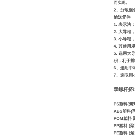
而实现。
2
、分散混
输送元件
1.
表示法
2.
大导程
3.
小导程
4.
其使用
5.
选用大
积，利于排
6
、选用中
7
、选取用
双螺杆挤
PS
塑料
(
聚
ABS
塑料
(
POM
塑料 
PP
塑料
(
聚
PE
塑料
(
聚