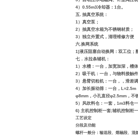
4
）
0.55m3
冷却器：
1
台。
五
.
抽真空系统：
1
）真空泵；
2
）抽真空水箱为不锈钢材质；
3
）独立外置式，清理维修方便
六
.
换网系统
1)
液压阻塞自动换网：双工位；
七．水拉条辅机：
1
）水槽：一台，加宽加深，槽
2
）吸干机：一台，与物料接触
3
）悬臂切粒机：一台，，滑差
4
）加长振动筛：一台，
L=2.5m
φ8mm
，小孔直径
φ2.5mm
，不
5
）风吹料仓：一套，
1m3
料仓
6)
主机控制柜一套
;
辅机控制柜
工艺设定
分段及功能
螺杆一般分：输送段、熔融段、混