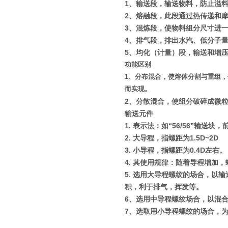
1
、输送段，输送物料，防止溢
2
、熔融段，此段通过热传递和
3
、混炼段，使物料组分尺寸进
4
、排气段，排出水汽、低分子
5
、均化（计量）段，输送和增
功能区别
1
、分布混合，使熔体分割与重组，
而实现。
2
、分散混合，使组分破碎成微
输送元件
1.
表示法：如
“56/56”
输送块，
2.
大导程，指螺距为
1.5D~2D
3.
小导程，指螺距为
0.4D
左右。
4.
其使用规律：随着导程增加，
5.
选用大导程螺纹的场合，以输
积，利于排气，挥发等。
6
、选用中导程螺纹场合，以混
7
、选取用小导程螺纹的场合，