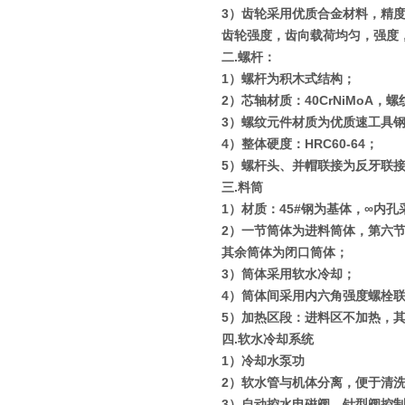
3
）齿轮采用优质合金材料，精
齿轮强度，齿向载荷均匀，强度
二
.
螺杆：
1
）螺杆为积木式结构；
2
）芯轴材质：
40CrNiMoA
，螺
3
）螺纹元件材质为优质速工具
4
）整体硬度：
HRC60-64
；
5
）螺杆头、并帽联接为反牙联
三
.
料筒
1
）材质：
45#
钢为基体，
∞
内孔
2
）一节筒体为进料筒体，第六
其余筒体为闭口筒体；
3
）筒体采用软水冷却；
4
）筒体间采用内六角强度螺栓
5
）加热区段：进料区不加热，
四
.
软水冷却系统
1
）冷却水泵功
2
）软水管与机体分离，便于清
3
）自动控水电磁阀、针型阀控