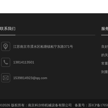
联系我们
服
江苏南京市溧水区柘塘镇柘宁东路371号
良好
的关
13814113501
常重
到重
1539814923@qq.com
©2026 版权所有：南京科尔特机械设备有限公司 备案号：
苏ICP备1705