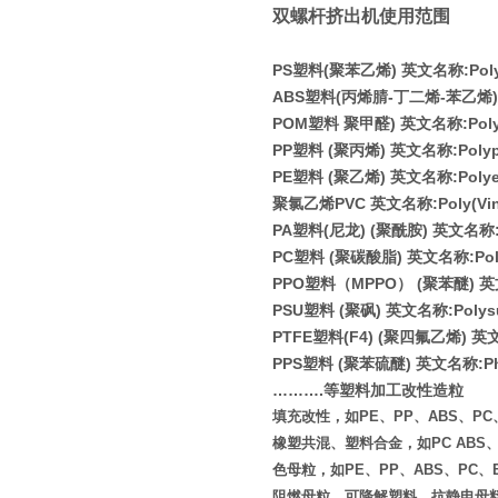
双螺杆挤出机使用范围
PS
塑料
(
聚苯乙烯
)
英文名称
:Pol
ABS
塑料
(
丙烯腈
-
丁二烯
-
苯乙烯
)
POM
塑料 聚甲醛
)
英文名称
:Pol
PP
塑料
(
聚丙烯
)
英文名称
:Poly
PE
塑料
(
聚乙烯
)
英文名称
:Poly
聚氯乙烯
PVC
英文名称
:Poly(Vi
PA
塑料
(
尼龙
) (
聚酰胺
)
英文名称
PC
塑料
(
聚碳酸脂
)
英文名称
:Po
PPO
塑料（
MPPO
）
(
聚苯醚
)
英
PSU
塑料
(
聚砜
)
英文名称
:Polys
PTFE
塑料
(F4) (
聚四氟乙烯
)
英
PPS
塑料
(
聚苯硫醚
)
英文名称
:P
………
.
等塑料加工改性造粒
填充改性，如PE、PP、ABS、PC、E
橡塑共混、塑料合金，如PC ABS、PA
色母粒，如PE、PP、ABS、PC、
阻燃母粒、可降解塑料、抗静电母