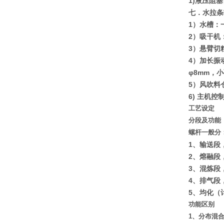
1)
液压阻塞
七．水拉条
1
）水槽：
2
）吸干机
3
）悬臂切
4
）加长振
φ8mm
，小
5
）风吹料
6)
主机控
工艺设定
分段及功能
螺杆一般分
1
、输送段
2
、熔融段
3
、混炼段
4
、排气段
5
、均化（
功能区别
1
、分布混