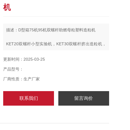
机
描述：D型箱75机95机双螺杆助燃母粒塑料造粒机
KET20双螺杆小型实验机，KET30双螺杆挤出造粒机，
KET36双螺杆挤出造粒机，KET35双螺杆挤出造粒机，
KET50双螺杆挤出造粒机，KET52双螺杆挤出造粒机，
更新时间：2025-03-25
KET65双螺杆挤出造粒机，KET75双螺杆挤出造粒机，
产品型号：
KET85双螺杆挤出造粒机，KET95双螺杆挤出造粒机
KET135双螺杆挤出机造粒机
厂商性质：生产厂家
联系我们
留言询价