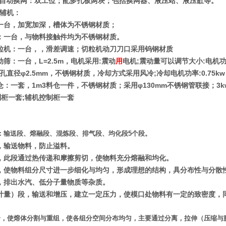
自动换网：双工位；配多孔板两块；包括换网器、液压站、液压缸等。
辅机：
一台，加宽加深，槽体为不锈钢材质；
：一台，与物料接触件均为不锈钢材质。
粒机：一台，，滑差调速；切粒机动刀刀口采用钨钢材质
动筛：一台，
L=2.5m
，电机采用
:
震动
用
电机
;
震动量可以调节大小
:
电机
孔直径
φ2.5mm
，不锈钢材质，冷却方式采用风冷
;
冷却电机功率
:0.75kw
仓：一套，
1m3
料仓一件，不锈钢材质；采用
φ130mm
不锈钢管联接；
3k
制柜一套
;
辅机控制柜一套
：输送段、熔融段、混炼段、排气段、均化段
5
个段。
，输送物料，防止溢料。
，此段通过热传递和摩擦剪切，使物料充分熔融和均化。
，使物料组分尺寸进一步细化与均匀，形成理想的结构，具分布性与分散
，排出水汽、低分子量物质等杂质。
计量）段，输送和增压，建立一定压力，使模口处物料有一定的致密度，
合，使熔体分割与重组，使各组分空间分布均匀，主要通过分离，拉伸（压缩与