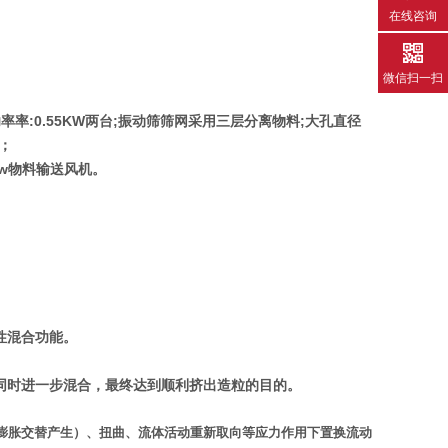
在线咨询
微信扫一扫
功率率
:0.55KW
两台
;
振动筛筛网采用三层分离物料
;
大孔直径
；
w
物料输送风机。
性混合功能。
同时进一步混合，最终达到顺利挤出造粒的目的。
膨胀交替产生）、扭曲、流体活动重新取向等应力作用下置换流动