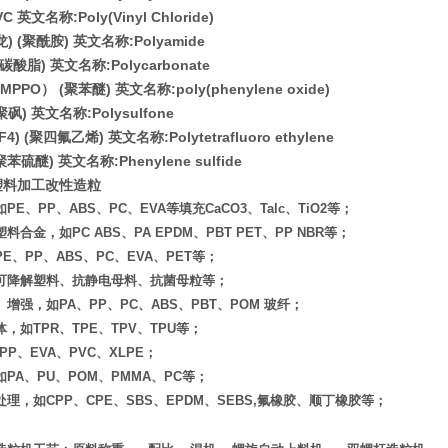
VC
英文名称
:Poly(Vinyl Chloride)
龙
) (
聚酰胺
)
英文名称
:Polyamide
碳酸脂
)
英文名称
:Polycarbonate
MPPO
）
(
聚苯醚
)
英文名称
:poly(phenylene oxide)
聚砜
)
英文名称
:Polysulfone
F4) (
聚四氟乙烯
)
英文名称
:Polytetrafluoro ethylene
聚苯硫醚
)
英文名称
:Phenylene sulfide
塑料加工改性造粒
E、PP、ABS、PC、EVA等填充CaCO3、Talc、TiO2等；
合金，如PC ABS、PA EPDM、PBT PET、PP NBR等；
E、PP、ABS、PC、EVA、PET等；
可降解塑料、抗静电母料、抗菌母粒等；
增强，如PA、PP、PC、ABS、PBT、POM 玻纤；
，如TPR、TPE、TPV、TPU等；
PP、EVA、PVC、XLPE；
PA、PU、POM、PMMA、PC等；
理，如CPP、CPE、SBS、EPDM、SEBS,氟橡胶、顺丁橡胶等；