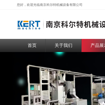
您好，欢迎光临
南京科尔特机械设备有限公司
首页
关于我们
产品展