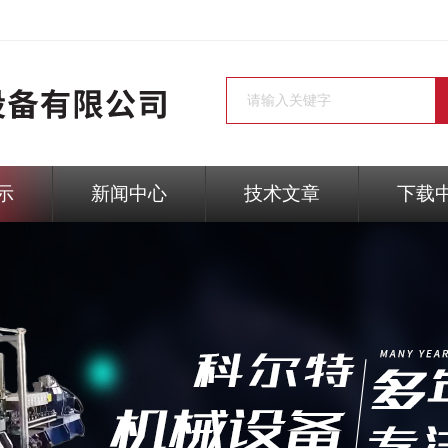
示
新闻中心
技术文章
下载