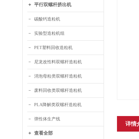
平行双螺杆挤出机
碳酸钙造粒机
实验型造粒机组
PET塑料回收造粒机
尼龙改性料双螺杆造粒机
消泡母粒类双螺杆造粒机
废料回收类双螺杆造粒机
PLA降解类双螺杆造粒机
弹性体生产线
详情
查看全部