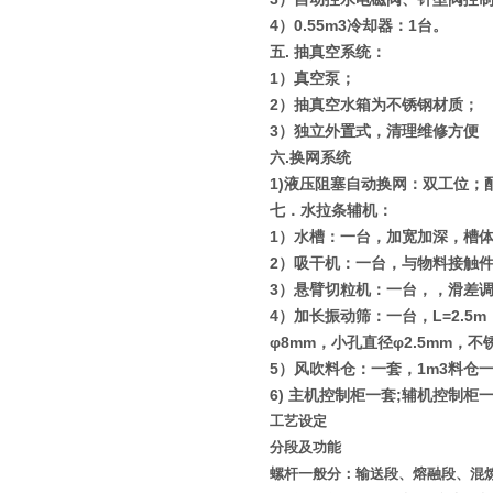
4
）
0.55m3
冷却器：
1
台。
五
.
抽真空系统：
1
）真空泵；
2
）抽真空水箱为不锈钢材质；
3
）独立外置式，清理维修方便
六
.
换网系统
1)
液压阻塞自动换网：双工位；
七．水拉条辅机：
1
）水槽：一台，加宽加深，槽
2
）吸干机：一台，与物料接触
3
）悬臂切粒机：一台，，滑差
4
）加长振动筛：一台，
L=2.5m
φ8mm
，小孔直径
φ2.5mm
，不
5
）风吹料仓：一套，
1m3
料仓
6)
主机控制柜一套
;
辅机控制柜
工艺设定
分段及功能
螺杆一般分：输送段、熔融段、混