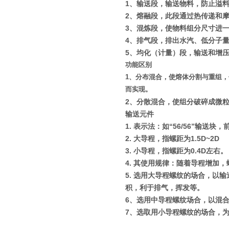
1
、输送段，输送物料，防止溢
2
、熔融段，此段通过热传递和
3
、混炼段，使物料组分尺寸进
4
、排气段，排出水汽、低分子
5
、均化（计量）段，输送和增
功能区别
1
、分布混合，使熔体分割与重组，
而实现。
2
、分散混合，使组分破碎成微
输送元件
1.
表示法：如
“56/56”
输送块，
2.
大导程，指螺距为
1.5D~2D
3.
小导程，指螺距为
0.4D
左右。
4.
其使用规律：随着导程增加，
5.
选用大导程螺纹的场合，以输
积，利于排气，挥发等。
6
、选用中导程螺纹场合，以混
7
、选取用小导程螺纹的场合，