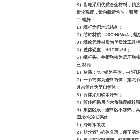
3
）齿轮采用优质合金材料，精
齿轮强度，齿向载荷均匀，强度
二
.
螺杆：
1
）螺杆为积木式结构；
2
）芯轴材质：
40CrNiMoA
，螺
3
）螺纹元件材质为优质速工具
4
）整体硬度：
HRC60-64
；
5
）螺杆头、并帽联接为反牙联
三
.
料筒
1
）材质：
45#
钢为基体，
∞
内孔
2
）一节筒体为进料筒体，第六
其余筒体为闭口筒体；
3
）筒体采用软水冷却；
4
）筒体间采用内六角强度螺栓
5
）加热区段：进料区不加热，
四
.
软水冷却系统
1
）冷却水泵功
2
）软水管与机体分离，便于清
3
）自动控水电磁阀、针型阀控