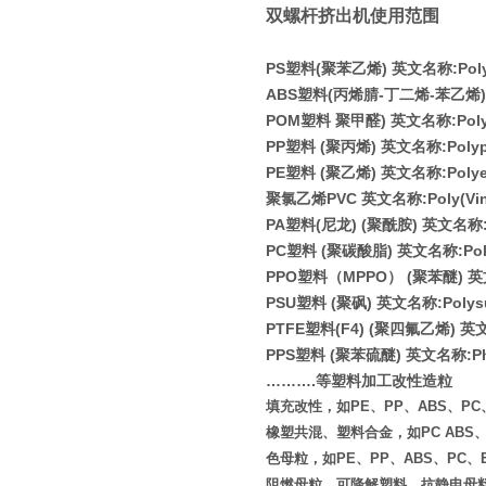
双螺杆挤出机使用范围
PS
塑料
(
聚苯乙烯
)
英文名称
:Pol
ABS
塑料
(
丙烯腈
-
丁二烯
-
苯乙烯
)
POM
塑料 聚甲醛
)
英文名称
:Pol
PP
塑料
(
聚丙烯
)
英文名称
:Poly
PE
塑料
(
聚乙烯
)
英文名称
:Poly
聚氯乙烯
PVC
英文名称
:Poly(Vi
PA
塑料
(
尼龙
) (
聚酰胺
)
英文名称
PC
塑料
(
聚碳酸脂
)
英文名称
:Po
PPO
塑料（
MPPO
）
(
聚苯醚
)
英
PSU
塑料
(
聚砜
)
英文名称
:Polys
PTFE
塑料
(F4) (
聚四氟乙烯
)
英
PPS
塑料
(
聚苯硫醚
)
英文名称
:P
………
.
等塑料加工改性造粒
填充改性，如PE、PP、ABS、PC、E
橡塑共混、塑料合金，如PC ABS、PA
色母粒，如PE、PP、ABS、PC、
阻燃母粒、可降解塑料、抗静电母