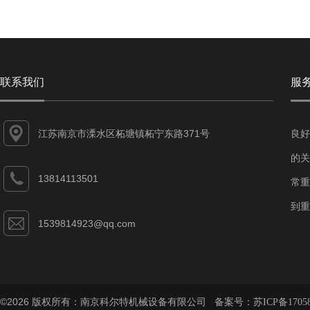
联系我们
服
江苏南京市溧水区柘塘镇柘宁东路371号
良好
的关
13814113501
常重
到重
1539814923@qq.com
©2026 版权所有：南京科尔特机械设备有限公司 备案号：
苏ICP备1705