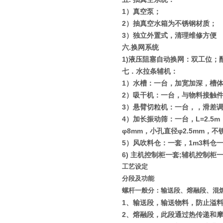
1
）真空泵；
2
）抽真空水箱为不锈钢材质；
3
）独立外置式，清理维修方便
六
.
换网系统
1)
液压阻塞自动换网：双工位；
七．水拉条辅机：
1
）水槽：一台，加宽加深，槽
2
）吸干机：一台，与物料接触
3
）悬臂切粒机：一台，，滑差
4
）加长振动筛：一台，
L=2.5m
φ8mm
，小孔直径
φ2.5mm
，不
5
）风吹料仓：一套，
1m3
料仓
6)
主机控制柜一套
;
辅机控制柜
工艺设定
分段及功能
螺杆一般分：输送段、熔融段、混
1
、输送段，输送物料，防止溢
2
、熔融段，此段通过热传递和