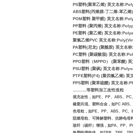
PS
塑料
(
聚苯乙烯
)
英文名称
:Pol
ABS
塑料
(
丙烯腈
-
丁二烯
-
苯乙烯
)
POM
塑料 聚甲醛
)
英文名称
:Pol
PP
塑料
(
聚丙烯
)
英文名称
:Poly
PE
塑料
(
聚乙烯
)
英文名称
:Poly
聚氯乙烯
PVC
英文名称
:Poly(Vi
PA
塑料
(
尼龙
) (
聚酰胺
)
英文名称
PC
塑料
(
聚碳酸脂
)
英文名称
:Po
PPO
塑料（
MPPO
）
(
聚苯醚
)
英
PSU
塑料
(
聚砜
)
英文名称
:Polys
PTFE
塑料
(F4) (
聚四氟乙烯
)
英
PPS
塑料
(
聚苯硫醚
)
英文名称
:P
………
.
等塑料加工改性造粒
填充改性，如PE、PP、ABS、PC、E
橡塑共混、塑料合金，如PC ABS、PA
色母粒，如PE、PP、ABS、PC、
阻燃母粒、可降解塑料、抗静电母
玻纤（碳纤）增强，如PA、PP、PC
热塑性弹性体，如TPR、TPE、TP