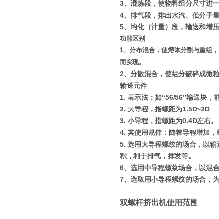
3
、混炼段，使物料组分尺寸进
4
、排气段，排出水汽、低分子
5
、均化（计量）段，输送和增
功能区别
1
、分布混合，使熔体分割与重组，
而实现。
2
、分散混合，使组分破碎成微
输送元件
1.
表示法：如
“56/56”
输送块，
2.
大导程，指螺距为
1.5D~2D
3.
小导程，指螺距为
0.4D
左右。
4.
其使用规律：随着导程增加，
5.
选用大导程螺纹的场合，以输
积，利于排气，挥发等。
6
、选用中导程螺纹场合，以混
7
、选取用小导程螺纹的场合，
双螺杆挤出机使用范围