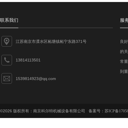
联系我们
服
江苏南京市溧水区柘塘镇柘宁东路371号
良好
的关
13814113501
常重
到重
1539814923@qq.com
©2026 版权所有：南京科尔特机械设备有限公司 备案号：
苏ICP备1705