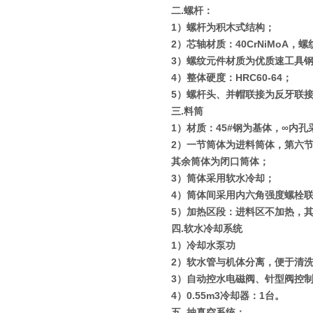
二
.
螺杆：
1
）螺杆为积木式结构；
2
）芯轴材质：
40CrNiMoA
，螺
3
）螺纹元件材质为优质速工具
4
）整体硬度：
HRC60-64
；
5
）螺杆头、并帽联接为反牙联
三
.
料筒
1
）材质：
45#
钢为基体，
∞
内孔
2
）一节筒体为进料筒体，第六
其余筒体为闭口筒体；
3
）筒体采用软水冷却；
4
）筒体间采用内六角强度螺栓
5
）加热区段：进料区不加热，
四
.
软水冷却系统
1
）冷却水泵功
2
）软水管与机体分离，便于清
3
）自动控水电磁阀、针型阀控
4
）
0.55m3
冷却器：
1
台。
五
.
抽真空系统：