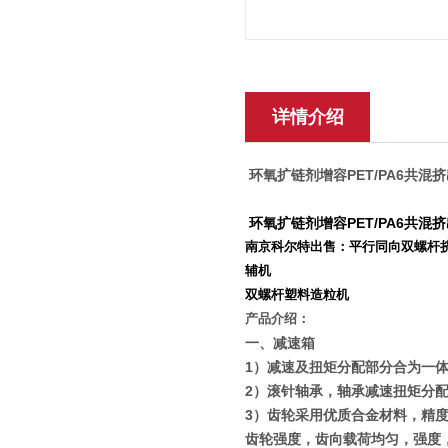
详情介绍
环氧扩链剂增容PET/PA6共混
环氧扩链剂增容PET/PA6共混
南京科尔特出售：平行同向双螺杆挤
辅机
双螺杆塑料造粒机
产品介绍：
一、减速箱
1
）减速及扭矩分配部分合为一
2
）滚针轴承，轴承减速扭矩分
3
）齿轮采用优质合金材料，精
齿轮强度，齿向载荷均匀，强度