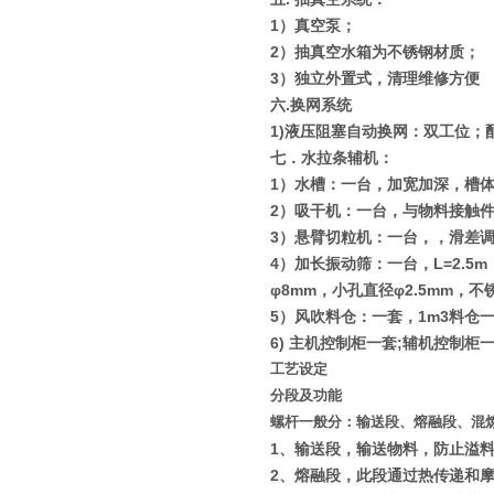
1
）真空泵；
2
）抽真空水箱为不锈钢材质；
3
）独立外置式，清理维修方便
六
.
换网系统
1)
液压阻塞自动换网：双工位；
七．水拉条辅机：
1
）水槽：一台，加宽加深，槽
2
）吸干机：一台，与物料接触
3
）悬臂切粒机：一台，，滑差
4
）加长振动筛：一台，
L=2.5m
φ8mm
，小孔直径
φ2.5mm
，不
5
）风吹料仓：一套，
1m3
料仓
6)
主机控制柜一套
;
辅机控制柜
工艺设定
分段及功能
螺杆一般分：输送段、熔融段、混
1
、输送段，输送物料，防止溢
2
、熔融段，此段通过热传递和