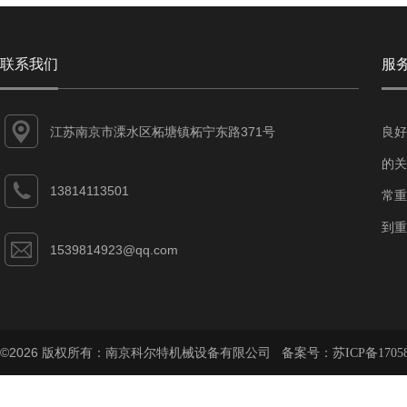
联系我们
服
江苏南京市溧水区柘塘镇柘宁东路371号
良好
的关
13814113501
常重
到重
1539814923@qq.com
©2026 版权所有：南京科尔特机械设备有限公司 备案号：
苏ICP备1705