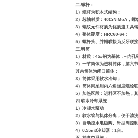
二
.
螺杆：
1
）螺杆为积木式结构；
2
）芯轴材质：
40CrNiMoA
，螺
3
）螺纹元件材质为优质速工具
4
）整体硬度：
HRC60-64
；
5
）螺杆头、并帽联接为反牙联
三
.
料筒
1
）材质：
45#
钢为基体，
∞
内孔
2
）一节筒体为进料筒体，第六
其余筒体为闭口筒体；
3
）筒体采用软水冷却；
4
）筒体间采用内六角强度螺栓
5
）加热区段：进料区不加热，
四
.
软水冷却系统
1
）冷却水泵功
2
）软水管与机体分离，便于清
3
）自动控水电磁阀、针型阀控
4
）
0.55m3
冷却器：
1
台。
五
.
抽真空系统：