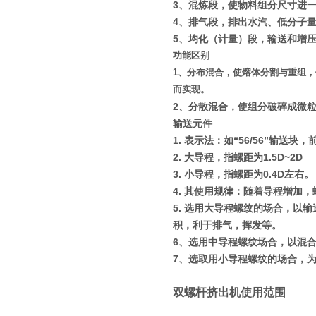
3
、混炼段，使物料组分尺寸进
4
、排气段，排出水汽、低分子
5
、均化（计量）段，输送和增
功能区别
1
、分布混合，使熔体分割与重组，
而实现。
2
、分散混合，使组分破碎成微
输送元件
1.
表示法：如
“56/56”
输送块，
2.
大导程，指螺距为
1.5D~2D
3.
小导程，指螺距为
0.4D
左右。
4.
其使用规律：随着导程增加，
5.
选用大导程螺纹的场合，以输
积，利于排气，挥发等。
6
、选用中导程螺纹场合，以混
7
、选取用小导程螺纹的场合，
双螺杆挤出机使用范围