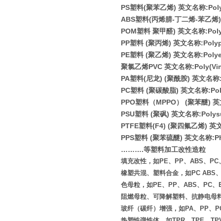
PS
塑料
(
聚苯乙烯
)
英文名称
:Pol
ABS
塑料
(
丙烯腈
-
丁二烯
-
苯乙烯
)
POM
塑料 聚甲醛
)
英文名称
:Pol
PP
塑料
(
聚丙烯
)
英文名称
:Poly
PE
塑料
(
聚乙烯
)
英文名称
:Poly
聚氯乙烯
PVC
英文名称
:Poly(Vi
PA
塑料
(
尼龙
) (
聚酰胺
)
英文名称
PC
塑料
(
聚碳酸脂
)
英文名称
:Po
PPO
塑料（
MPPO
）
(
聚苯醚
)
英
PSU
塑料
(
聚砜
)
英文名称
:Polys
PTFE
塑料
(F4) (
聚四氟乙烯
)
英
PPS
塑料
(
聚苯硫醚
)
英文名称
:P
………
.
等塑料加工改性造粒
填充改性，如PE、PP、ABS、PC、E
橡塑共混、塑料合金，如PC ABS、PA
色母粒，如PE、PP、ABS、PC、
阻燃母粒、可降解塑料、抗静电母
玻纤（碳纤）增强，如PA、PP、PC
热塑性弹性体，如TPR、TPE、TP